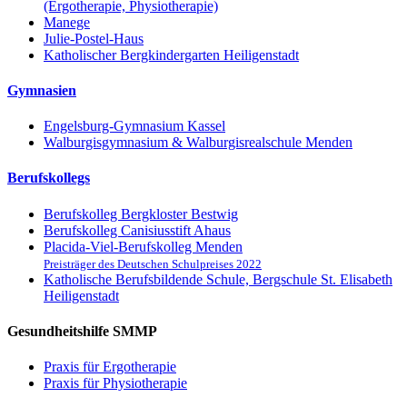
(Ergotherapie, Physiotherapie)
Manege
Julie-Postel-Haus
Katholischer Bergkindergarten Heiligenstadt
Gymnasien
Engelsburg-Gymnasium Kassel
Walburgisgymnasium & Walburgisrealschule Menden
Berufskollegs
Berufskolleg Bergkloster Bestwig
Berufskolleg Canisiusstift Ahaus
Placida-Viel-Berufskolleg Menden
Preisträger des Deutschen Schulpreises 2022
Katholische Berufsbildende Schule, Bergschule St. Elisabeth
Heiligenstadt
Gesundheitshilfe SMMP
Praxis für Ergo­therapie
Praxis für Physio­therapie