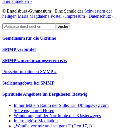
Hier anmelden »
© Engelsburg-Gymnasium · Eine Schule der
Schwestern der
heiligen Maria Magdalena Postel
·
Impressum
·
Datenschutz
·
.
Footer
Webseite
durchsuchen
Gemeinsam für die Ukraine
SMMP verbindet
SMMP Unterstützungsverein e.V.
Presseinformationen SMMP »
Stellenangebote bei SMMP
Spirituelle Angebote im Bergkloster Bestwig
In mir lebt ein Raum der Stille: Ein Übungsweg zum
Schweigen und Hören
Wanderung auf der Nordroute des Klosterweges
Interreligiöse Meditation
„Wandle vor mir und sei ganz!“ (Gen 17,1)