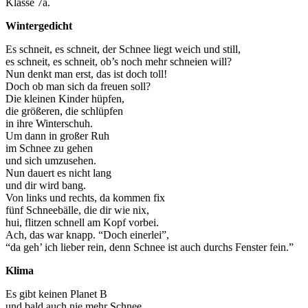
Klasse 7a.
Wintergedicht
Es schneit, es schneit, der Schnee liegt weich und still,
es schneit, es schneit, ob’s noch mehr schneien will?
Nun denkt man erst, das ist doch toll!
Doch ob man sich da freuen soll?
Die kleinen Kinder hüpfen,
die größeren, die schlüpfen
in ihre Winterschuh.
Um dann in großer Ruh
im Schnee zu gehen
und sich umzusehen.
Nun dauert es nicht lang
und dir wird bang.
Von links und rechts, da kommen fix
fünf Schneebälle, die dir wie nix,
hui, flitzen schnell am Kopf vorbei.
Ach, das war knapp. “Doch einerlei”,
“da geh’ ich lieber rein, denn Schnee ist auch durchs Fenster fein.”
Klima
Es gibt keinen Planet B
und bald auch nie mehr Schnee.