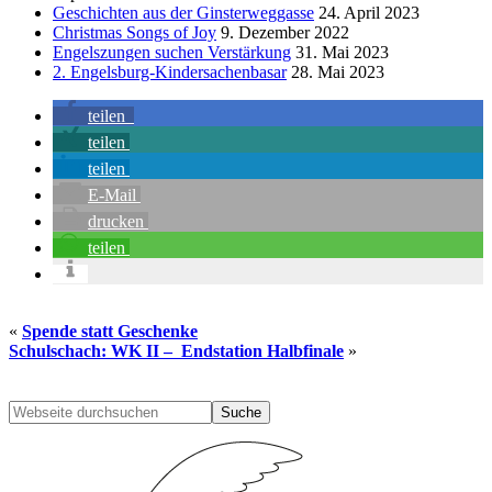
Geschichten aus der Ginsterweggasse
24. April 2023
Christmas Songs of Joy
9. Dezember 2022
Engelszungen suchen Verstärkung
31. Mai 2023
2. Engelsburg-Kindersachenbasar
28. Mai 2023
teilen
teilen
teilen
E-Mail
drucken
teilen
«
Spende statt Geschenke
Schulschach: WK II – Endstation Halbfinale
»
Seitenspalte
Webseite
durchsuchen