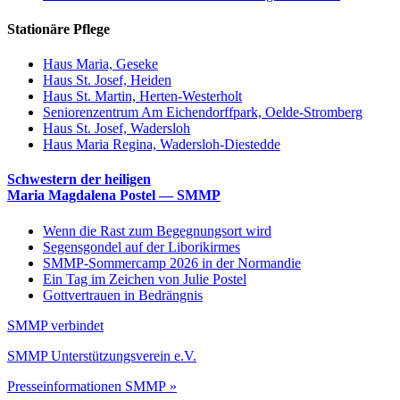
Stationäre Pflege
Haus Maria, Geseke
Haus St. Josef, Heiden
Haus St. Martin, Herten-Westerholt
Seniorenzentrum Am Eichendorffpark, Oelde-Stromberg
Haus St. Josef, Wadersloh
Haus Maria Regina, Wadersloh-Diestedde
Schwestern der heiligen
Maria Magdalena Postel — SMMP
Wenn die Rast zum Begegnungsort wird
Segensgondel auf der Liborikirmes
SMMP-Sommercamp 2026 in der Normandie
Ein Tag im Zeichen von Julie Postel
Gottvertrauen in Bedrängnis
SMMP verbindet
SMMP Unterstützungsverein e.V.
Presseinformationen SMMP »