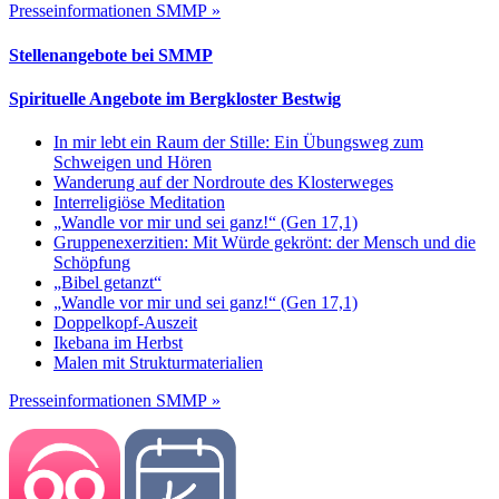
Presseinformationen SMMP »
Stellenangebote bei SMMP
Spirituelle Angebote im Bergkloster Bestwig
In mir lebt ein Raum der Stille: Ein Übungsweg zum
Schweigen und Hören
Wanderung auf der Nordroute des Klosterweges
Interreligiöse Meditation
„Wandle vor mir und sei ganz!“ (Gen 17,1)
Gruppenexerzitien: Mit Würde gekrönt: der Mensch und die
Schöpfung
„Bibel getanzt“
„Wandle vor mir und sei ganz!“ (Gen 17,1)
Doppelkopf-Auszeit
Ikebana im Herbst
Malen mit Strukturmaterialien
Presseinformationen SMMP »