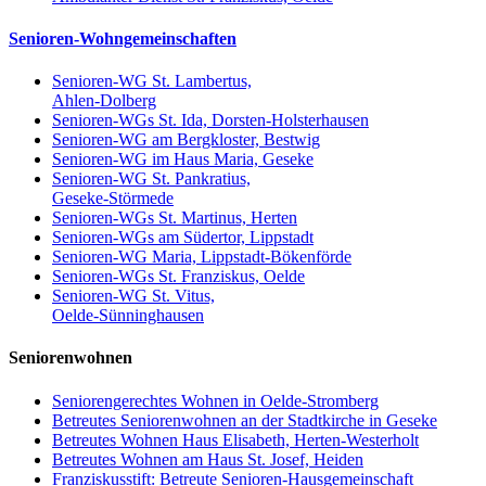
Senioren-Wohngemeinschaften
Senioren-WG St. Lambertus,
Ahlen-Dolberg
Senioren-WGs St. Ida, Dorsten-Holsterhausen
Senioren-WG am Bergkloster, Bestwig
Senioren-WG im Haus Maria, Geseke
Senioren-WG St. Pankratius,
Geseke-Störmede
Senioren-WGs St. Martinus, Herten
Senioren-WGs am Südertor, Lippstadt
Senioren-WG Maria, Lippstadt-Bökenförde
Senioren-WGs St. Franziskus, Oelde
Senioren-WG St. Vitus,
Oelde-Sünninghausen
Seniorenwohnen
Seniorengerechtes Wohnen in Oelde-Stromberg
Betreutes Seniorenwohnen an der Stadtkirche in Geseke
Betreutes Wohnen Haus Elisabeth, Herten-Westerholt
Betreutes Wohnen am Haus St. Josef, Heiden
Franziskusstift: Betreute Senioren-Hausgemeinschaft