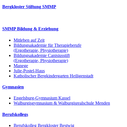
Bergkloster Stiftung SMMP
SMMP Bildung & Erziehung
Mitleben auf Zeit
Bildungsakademie für Therapieberufe
(Ergotherapie, Physiotherapie)
Bildungsakademie Canisiusstift
(Ergotherapie, Physiotherapie)
Manege
Julie-Postel-Haus
Katholischer Bergkindergarten Heiligenstadt
Gymnasien
Engelsburg-Gymnasium Kassel
Walburgisgymnasium & Walburgisrealschule Menden
Berufskollegs
Berufskolleg Bergkloster Bestwig