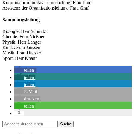
Koordinatorin für das Lerncoaching: Frau Lind
Assistenz der Organisationsleitung: Frau Graf
Sammlungsleitung
Biologie: Herr Schmitz
Chemie: Frau Nießner
Physik: Herr Langer
Kunst: Frau Janssen
Musik: Frau Heczko
Sport: Herr Knauf
teilen
teilen
teilen
E-Mail
drucken
teilen
Seitenspalte
Webseite
durchsuchen