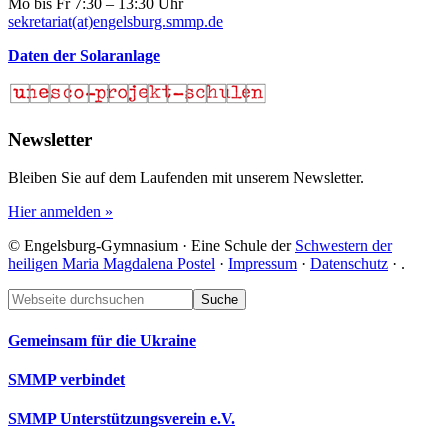
Mo bis Fr 7:30 – 13:30 Uhr
sekretariat(at)engelsburg.smmp.de
Daten der Solaranlage
Newsletter
Bleiben Sie auf dem Laufenden mit unserem Newsletter.
Hier anmelden »
© Engelsburg-Gymnasium · Eine Schule der
Schwestern der
heiligen Maria Magdalena Postel
·
Impressum
·
Datenschutz
·
.
Footer
Webseite
durchsuchen
Gemeinsam für die Ukraine
SMMP verbindet
SMMP Unterstützungsverein e.V.