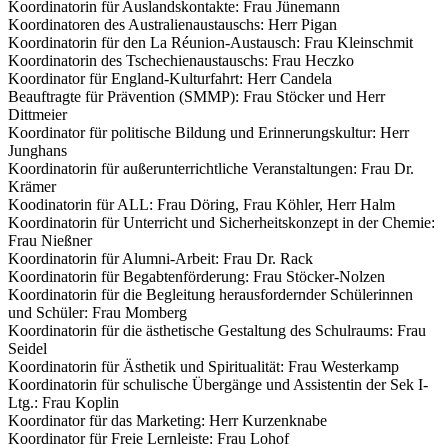
Koordinatorin für Auslandskontakte: Frau Jünemann
Koordinatoren des Australienaustauschs: Herr Pigan
Koordinatorin für den La Réunion-Austausch: Frau Kleinschmit
Koordinatorin des Tschechienaustauschs: Frau Heczko
Koordinator für England-Kulturfahrt: Herr Candela
Beauftragte für Prävention (SMMP): Frau Stöcker und Herr
Dittmeier
Koordinator für politische Bildung und Erinnerungskultur: Herr
Junghans
Koordinatorin für außerunterrichtliche Veranstaltungen: Frau Dr.
Krämer
Koodinatorin für ALL: Frau Döring, Frau Köhler, Herr Halm
Koordinatorin für Unterricht und Sicherheitskonzept in der Chemie:
Frau Nießner
Koordinatorin für Alumni-Arbeit: Frau Dr. Rack
Koordinatorin für Begabtenförderung: Frau Stöcker-Nolzen
Koordinatorin für die Begleitung herausfordernder Schülerinnen
und Schüler: Frau Momberg
Koordinatorin für die ästhetische Gestaltung des Schulraums: Frau
Seidel
Koordinatorin für Ästhetik und Spiritualität: Frau Westerkamp
Koordinatorin für schulische Übergänge und Assistentin der Sek I-
Ltg.: Frau Koplin
Koordinator für das Marketing: Herr Kurzenknabe
Koordinator für Freie Lernleiste: Frau Lohof