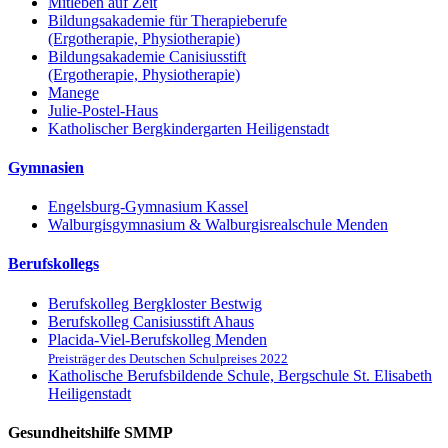
Mitleben auf Zeit
Bildungsakademie für Therapieberufe
(Ergotherapie, Physiotherapie)
Bildungsakademie Canisiusstift
(Ergotherapie, Physiotherapie)
Manege
Julie-Postel-Haus
Katholischer Bergkindergarten Heiligenstadt
Gymnasien
Engelsburg-Gymnasium Kassel
Walburgisgymnasium & Walburgisrealschule Menden
Berufskollegs
Berufskolleg Bergkloster Bestwig
Berufskolleg Canisiusstift Ahaus
Placida-Viel-Berufskolleg Menden
Preisträger des Deutschen Schulpreises 2022
Katholische Berufsbildende Schule, Bergschule St. Elisabeth
Heiligenstadt
Gesundheitshilfe SMMP