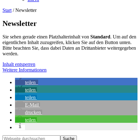
Start
/
Newsletter
Newsletter
Sie sehen gerade einen Platzhalterinhalt von
Standard
. Um auf den
eigentlichen Inhalt zuzugreifen, klicken Sie auf den Button unten.
Bitte beachten Sie, dass dabei Daten an Drittanbieter weitergegeben
werden.
Inhalt entsperren
Weitere Informationen
teilen
teilen
teilen
E-Mail
drucken
teilen
Seitenspalte
Webseite