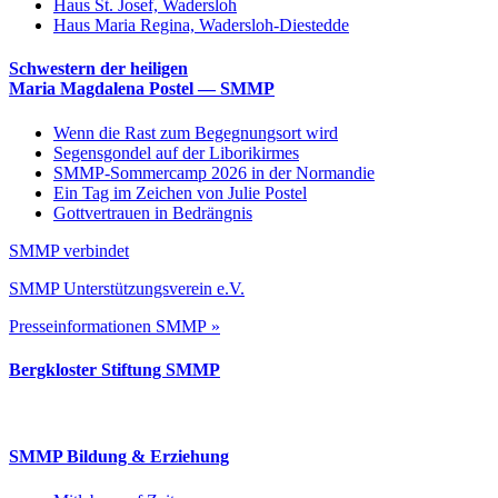
Haus St. Josef, Wadersloh
Haus Maria Regina, Wadersloh-Diestedde
Schwestern der heiligen
Maria Magdalena Postel — SMMP
Wenn die Rast zum Begegnungsort wird
Segensgondel auf der Liborikirmes
SMMP-Sommercamp 2026 in der Normandie
Ein Tag im Zeichen von Julie Postel
Gottvertrauen in Bedrängnis
SMMP verbindet
SMMP Unterstützungsverein e.V.
Presseinformationen SMMP »
Bergkloster Stiftung SMMP
SMMP Bildung & Erziehung