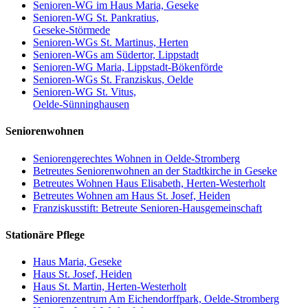
Senioren-WG im Haus Maria, Geseke
Senioren-WG St. Pankratius,
Geseke-Störmede
Senioren-WGs St. Martinus, Herten
Senioren-WGs am Südertor, Lippstadt
Senioren-WG Maria, Lippstadt-Bökenförde
Senioren-WGs St. Franziskus, Oelde
Senioren-WG St. Vitus,
Oelde-Sünninghausen
Seniorenwohnen
Seniorengerechtes Wohnen in Oelde-Stromberg
Betreutes Seniorenwohnen an der Stadtkirche in Geseke
Betreutes Wohnen Haus Elisabeth, Herten-Westerholt
Betreutes Wohnen am Haus St. Josef, Heiden
Franziskusstift: Betreute Senioren-Hausgemeinschaft
Stationäre Pflege
Haus Maria, Geseke
Haus St. Josef, Heiden
Haus St. Martin, Herten-Westerholt
Seniorenzentrum Am Eichendorffpark, Oelde-Stromberg