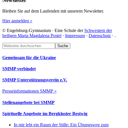
Newsletter
Bleiben Sie auf dem Laufenden mit unserem Newsletter.
Hier anmelden »
© Engelsburg-Gymnasium · Eine Schule der
Schwestern der
heiligen Maria Magdalena Postel
·
Impressum
·
Datenschutz
·
.
Footer
Webseite
durchsuchen
Gemeinsam für die Ukraine
SMMP verbindet
SMMP Unterstützungsverein e.V.
Presseinformationen SMMP »
Stellenangebote bei SMMP
Spirituelle Angebote im Bergkloster Bestwig
In mir lebt ein Raum der Stille: Ein Übungsweg zum