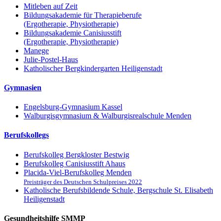
Mitleben auf Zeit
Bildungsakademie für Therapieberufe
(Ergotherapie, Physiotherapie)
Bildungsakademie Canisiusstift
(Ergotherapie, Physiotherapie)
Manege
Julie-Postel-Haus
Katholischer Bergkindergarten Heiligenstadt
Gymnasien
Engelsburg-Gymnasium Kassel
Walburgisgymnasium & Walburgisrealschule Menden
Berufskollegs
Berufskolleg Bergkloster Bestwig
Berufskolleg Canisiusstift Ahaus
Placida-Viel-Berufskolleg Menden
Preisträger des Deutschen Schulpreises 2022
Katholische Berufsbildende Schule, Bergschule St. Elisabeth
Heiligenstadt
Gesundheitshilfe SMMP