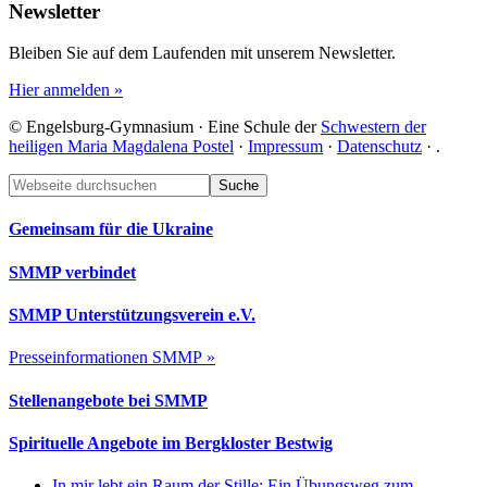
Newsletter
Bleiben Sie auf dem Laufenden mit unserem Newsletter.
Hier anmelden »
© Engelsburg-Gymnasium · Eine Schule der
Schwestern der
heiligen Maria Magdalena Postel
·
Impressum
·
Datenschutz
·
.
Footer
Webseite
durchsuchen
Gemeinsam für die Ukraine
SMMP verbindet
SMMP Unterstützungsverein e.V.
Presseinformationen SMMP »
Stellenangebote bei SMMP
Spirituelle Angebote im Bergkloster Bestwig
In mir lebt ein Raum der Stille: Ein Übungsweg zum