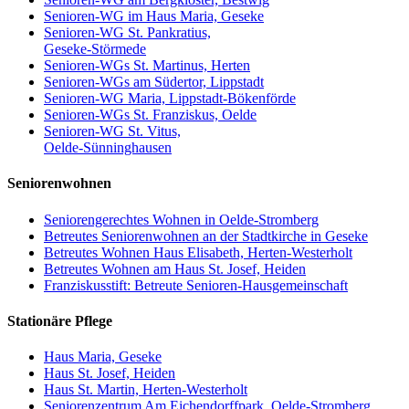
Senioren-WG im Haus Maria, Geseke
Senioren-WG St. Pankratius,
Geseke-Störmede
Senioren-WGs St. Martinus, Herten
Senioren-WGs am Südertor, Lippstadt
Senioren-WG Maria, Lippstadt-Bökenförde
Senioren-WGs St. Franziskus, Oelde
Senioren-WG St. Vitus,
Oelde-Sünninghausen
Seniorenwohnen
Seniorengerechtes Wohnen in Oelde-Stromberg
Betreutes Seniorenwohnen an der Stadtkirche in Geseke
Betreutes Wohnen Haus Elisabeth, Herten-Westerholt
Betreutes Wohnen am Haus St. Josef, Heiden
Franziskusstift: Betreute Senioren-Hausgemeinschaft
Stationäre Pflege
Haus Maria, Geseke
Haus St. Josef, Heiden
Haus St. Martin, Herten-Westerholt
Seniorenzentrum Am Eichendorffpark, Oelde-Stromberg