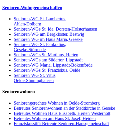
Senioren-Wohngemeinschaften
Senioren-WG St. Lambertus,
Ahlen-Dolberg
Senioren-WGs St. Ida, Dorsten-Holsterhausen
Senioren-WG am Bergkloster, Bestwig
Senioren-WG im Haus Maria, Geseke
Senioren-WG St. Pankratius,
Geseke-Störmede
Senioren-WGs St. Martinus, Herten
Senioren-WGs am Südertor, Lippstadt
Senioren-WG Maria, Lippstadt-Bökenförde
Senioren-WGs St. Franziskus, Oelde
Senioren-WG St. Vitus,
Oelde-Sünninghausen
Seniorenwohnen
Seniorengerechtes Wohnen in Oelde-Stromberg
Betreutes Seniorenwohnen an der Stadtkirche in Geseke
Betreutes Wohnen Haus Elisabeth, Herten-Westerholt
Betreutes Wohnen am Haus St. Josef, Heiden
Franziskusstift: Betreute Senioren-Hausgemeinschaft