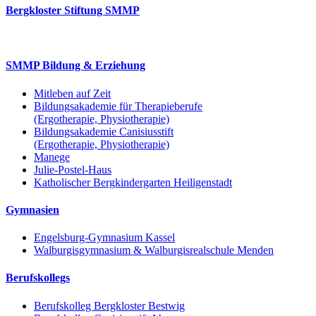
Bergkloster Stiftung SMMP
SMMP Bildung & Erziehung
Mitleben auf Zeit
Bildungsakademie für Therapieberufe
(Ergotherapie, Physiotherapie)
Bildungsakademie Canisiusstift
(Ergotherapie, Physiotherapie)
Manege
Julie-Postel-Haus
Katholischer Bergkindergarten Heiligenstadt
Gymnasien
Engelsburg-Gymnasium Kassel
Walburgisgymnasium & Walburgisrealschule Menden
Berufskollegs
Berufskolleg Bergkloster Bestwig