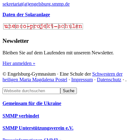
sekretariat(at)engelsburg.smmp.de
Daten der Solaranlage
Newsletter
Bleiben Sie auf dem Laufenden mit unserem Newsletter.
Hier anmelden »
© Engelsburg-Gymnasium · Eine Schule der
Schwestern der
heiligen Maria Magdalena Postel
·
Impressum
·
Datenschutz
·
.
Footer
Webseite
durchsuchen
Gemeinsam für die Ukraine
SMMP verbindet
SMMP Unterstützungsverein e.V.