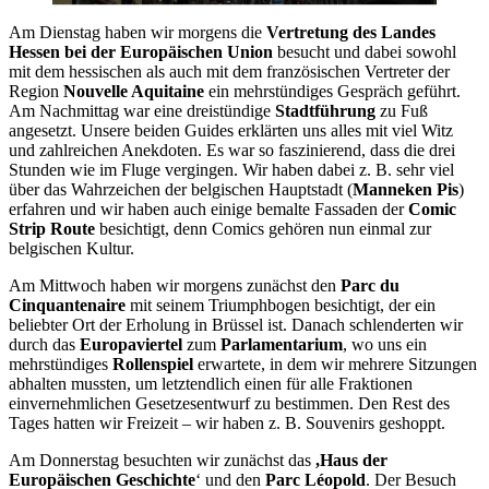
Am Dienstag haben wir morgens die
Vertretung des Landes
Hessen bei der Europäischen Union
besucht und dabei sowohl
mit dem hessischen als auch mit dem französischen Vertreter der
Region
Nouvelle Aquitaine
ein mehrstündiges Gespräch geführt.
Am Nachmittag war eine dreistündige
Stadtführung
zu Fuß
angesetzt. Unsere beiden Guides erklärten uns alles mit viel Witz
und zahlreichen Anekdoten. Es war so faszinierend, dass die drei
Stunden wie im Fluge vergingen. Wir haben dabei z. B. sehr viel
über das Wahrzeichen der belgischen Hauptstadt (
Manneken Pis
)
erfahren und wir haben auch einige bemalte Fassaden der
Comic
Strip Route
besichtigt, denn Comics gehören nun einmal zur
belgischen Kultur.
Am Mittwoch haben wir morgens zunächst den
Parc du
Cinquantenaire
mit seinem Triumphbogen besichtigt, der ein
beliebter Ort der Erholung in Brüssel ist. Danach schlenderten wir
durch das
Europaviertel
zum
Parlamentarium
, wo uns ein
mehrstündiges
Rollenspiel
erwartete, in dem wir mehrere Sitzungen
abhalten mussten, um letztendlich einen für alle Fraktionen
einvernehmlichen Gesetzesentwurf zu bestimmen. Den Rest des
Tages hatten wir Freizeit – wir haben z. B. Souvenirs geshoppt.
Am Donnerstag besuchten wir zunächst das
,Haus der
Europäischen Geschichte
‘ und den
Parc Léopold
. Der Besuch