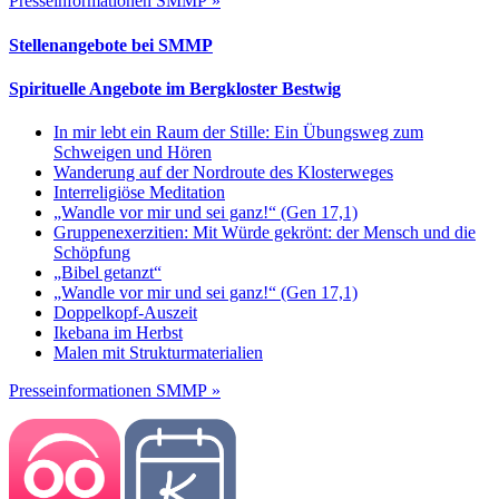
Presseinformationen SMMP »
Stellenangebote bei SMMP
Spirituelle Angebote im Bergkloster Bestwig
In mir lebt ein Raum der Stille: Ein Übungsweg zum
Schweigen und Hören
Wanderung auf der Nordroute des Klosterweges
Interreligiöse Meditation
„Wandle vor mir und sei ganz!“ (Gen 17,1)
Gruppenexerzitien: Mit Würde gekrönt: der Mensch und die
Schöpfung
„Bibel getanzt“
„Wandle vor mir und sei ganz!“ (Gen 17,1)
Doppelkopf-Auszeit
Ikebana im Herbst
Malen mit Strukturmaterialien
Presseinformationen SMMP »