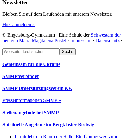
Newsletter
Bleiben Sie auf dem Laufenden mit unserem Newsletter.
Hier anmelden »
© Engelsburg-Gymnasium · Eine Schule der
Schwestern der
heiligen Maria Magdalena Postel
·
Impressum
·
Datenschutz
·
.
Footer
Webseite
durchsuchen
Gemeinsam für die Ukraine
SMMP verbindet
SMMP Unterstützungsverein e.V.
Presseinformationen SMMP »
Stellenangebote bei SMMP
Spirituelle Angebote im Bergkloster Bestwig
In mir lebt ein Raum der Stille: Ein Übungsweg zum