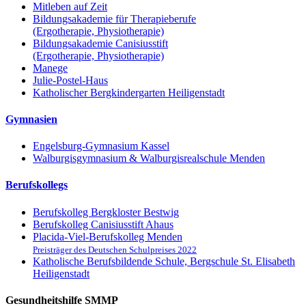
Mitleben auf Zeit
Bildungsakademie für Therapieberufe
(Ergotherapie, Physiotherapie)
Bildungsakademie Canisiusstift
(Ergotherapie, Physiotherapie)
Manege
Julie-Postel-Haus
Katholischer Bergkindergarten Heiligenstadt
Gymnasien
Engelsburg-Gymnasium Kassel
Walburgisgymnasium & Walburgisrealschule Menden
Berufskollegs
Berufskolleg Bergkloster Bestwig
Berufskolleg Canisiusstift Ahaus
Placida-Viel-Berufskolleg Menden
Preisträger des Deutschen Schulpreises 2022
Katholische Berufsbildende Schule, Bergschule St. Elisabeth
Heiligenstadt
Gesundheitshilfe SMMP