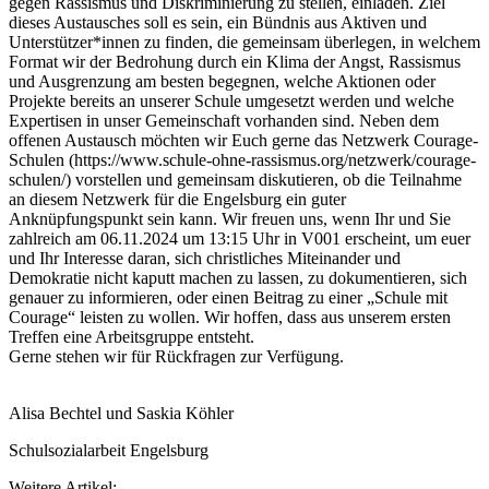
gegen Rassismus und Diskriminierung zu stellen, einladen. Ziel
dieses Austausches soll es sein, ein Bündnis aus Aktiven und
Unterstützer*innen zu finden, die gemeinsam überlegen, in welchem
Format wir der Bedrohung durch ein Klima der Angst, Rassismus
und Ausgrenzung am besten begegnen, welche Aktionen oder
Projekte bereits an unserer Schule umgesetzt werden und welche
Expertisen in unser Gemeinschaft vorhanden sind. Neben dem
offenen Austausch möchten wir Euch gerne das Netzwerk Courage-
Schulen (https://www.schule-ohne-rassismus.org/netzwerk/courage-
schulen/) vorstellen und gemeinsam diskutieren, ob die Teilnahme
an diesem Netzwerk für die Engelsburg ein guter
Anknüpfungspunkt sein kann. Wir freuen uns, wenn Ihr und Sie
zahlreich am 06.11.2024 um 13:15 Uhr in V001 erscheint, um euer
und Ihr Interesse daran, sich christliches Miteinander und
Demokratie nicht kaputt machen zu lassen, zu dokumentieren, sich
genauer zu informieren, oder einen Beitrag zu einer „Schule mit
Courage“ leisten zu wollen. Wir hoffen, dass aus unserem ersten
Treffen eine Arbeitsgruppe entsteht.
Gerne stehen wir für Rückfragen zur Verfügung.
Alisa Bechtel und Saskia Köhler
Schulsozialarbeit Engelsburg
Weitere Artikel: