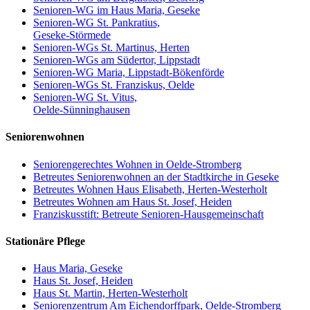
Senioren-WG im Haus Maria, Geseke
Senioren-WG St. Pankratius,
Geseke-Störmede
Senioren-WGs St. Martinus, Herten
Senioren-WGs am Südertor, Lippstadt
Senioren-WG Maria, Lippstadt-Bökenförde
Senioren-WGs St. Franziskus, Oelde
Senioren-WG St. Vitus,
Oelde-Sünninghausen
Seniorenwohnen
Seniorengerechtes Wohnen in Oelde-Stromberg
Betreutes Seniorenwohnen an der Stadtkirche in Geseke
Betreutes Wohnen Haus Elisabeth, Herten-Westerholt
Betreutes Wohnen am Haus St. Josef, Heiden
Franziskusstift: Betreute Senioren-Hausgemeinschaft
Stationäre Pflege
Haus Maria, Geseke
Haus St. Josef, Heiden
Haus St. Martin, Herten-Westerholt
Seniorenzentrum Am Eichendorffpark, Oelde-Stromberg