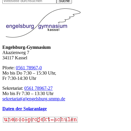
Seitenspalte
durchsuchen
Engelsburg-Gymnasium
Akazienweg 7
34117 Kassel
Pforte:
0561 78967-0
Mo bis Do 7:30 – 15:30 Uhr,
Fr 7:30-14:30 Uhr
Sekretariat:
0561 78967-27
Mo bis Fr 7:30 – 13:30 Uhr
sekretariat(at)engelsburg.smmp.de
Daten der Solaranlage