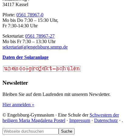
34117 Kassel
Pforte:
0561 78967-0
Mo bis Do 7:30 – 15:30 Uhr,
Fr 7:30-14:30 Uhr
Sekretariat:
0561 78967-27
Mo bis Fr 7:30 – 13:30 Uhr
sekretariat(at)engelsburg.smmp.de
Daten der Solaranlage
Newsletter
Bleiben Sie auf dem Laufenden mit unserem Newsletter.
Hier anmelden »
© Engelsburg-Gymnasium · Eine Schule der
Schwestern der
heiligen Maria Magdalena Postel
·
Impressum
·
Datenschutz
·
.
Footer
Webseite
durchsuchen