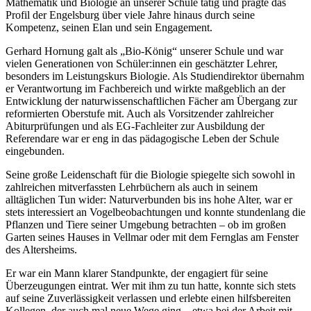
Mathematik und Biologie an unserer Schule tätig und prägte das
Profil der Engelsburg über viele Jahre hinaus durch seine
Kompetenz, seinen Elan und sein Engagement.
Gerhard Hornung galt als „Bio-König“ unserer Schule und war
vielen Generationen von Schüler:innen ein geschätzter Lehrer,
besonders im Leistungskurs Biologie. Als Studiendirektor übernahm
er Verantwortung im Fachbereich und wirkte maßgeblich an der
Entwicklung der naturwissenschaftlichen Fächer am Übergang zur
reformierten Oberstufe mit. Auch als Vorsitzender zahlreicher
Abiturprüfungen und als EG-Fachleiter zur Ausbildung der
Referendare war er eng in das pädagogische Leben der Schule
eingebunden.
Seine große Leidenschaft für die Biologie spiegelte sich sowohl in
zahlreichen mitverfassten Lehrbüchern als auch in seinem
alltäglichen Tun wider: Naturverbunden bis ins hohe Alter, war er
stets interessiert an Vogelbeobachtungen und konnte stundenlang die
Pflanzen und Tiere seiner Umgebung betrachten – ob im großen
Garten seines Hauses in Vellmar oder mit dem Fernglas am Fenster
des Altersheims.
Er war ein Mann klarer Standpunkte, der engagiert für seine
Überzeugungen eintrat. Wer mit ihm zu tun hatte, konnte sich stets
auf seine Zuverlässigkeit verlassen und erlebte einen hilfsbereiten
Kollegen, der auch mal neue Wege ging – etwa bei der Arbeit mit