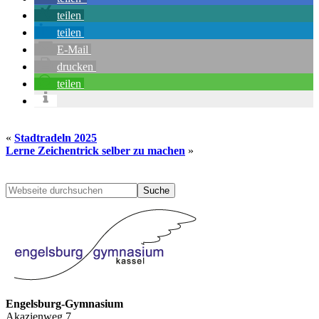
teilen
teilen
E-Mail
drucken
teilen
«
Stadtradeln 2025
Lerne Zeichentrick selber zu machen
»
Seitenspalte
Webseite
durchsuchen
Engelsburg-Gymnasium
Akazienweg 7