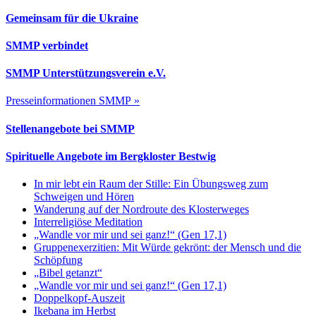
Gemeinsam für die Ukraine
SMMP verbindet
SMMP Unterstützungsverein e.V.
Presseinformationen SMMP »
Stellenangebote bei SMMP
Spirituelle Angebote im Bergkloster Bestwig
In mir lebt ein Raum der Stille: Ein Übungsweg zum
Schweigen und Hören
Wanderung auf der Nordroute des Klosterweges
Interreligiöse Meditation
„Wandle vor mir und sei ganz!“ (Gen 17,1)
Gruppenexerzitien: Mit Würde gekrönt: der Mensch und die
Schöpfung
„Bibel getanzt“
„Wandle vor mir und sei ganz!“ (Gen 17,1)
Doppelkopf-Auszeit
Ikebana im Herbst