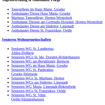
Tagespflege im Haus Maria, Geseke
Ambulanter Dienst Haus Maria, Geseke
Martinus Tagespflege, Herten-Westerholt
Ambulante Dienste am Gertrudis-Hospital, Herten-Westerholt
Ambulanter Dienst am Südertor, Lippstadt
Ambulanter Dienst St. Franziskus, Oelde
Senioren-Wohngemeinschaften
Senioren-WG St. Lambertus,
Ahlen-Dolberg
Senioren-WGs St. Ida, Dorsten-Holsterhausen
Senioren-WG am Bergkloster, Bestwig
Senioren-WG im Haus Maria, Geseke
Senioren-WG St. Pankratius,
Geseke-Störmede
Senioren-WGs St. Martinus, Herten
Senioren-WGs am Südertor, Lippstadt
Senioren-WG Maria, Lippstadt-Bökenförde
Senioren-WGs St. Franziskus, Oelde
Senioren-WG St. Vitus,
Oelde-Sünninghausen