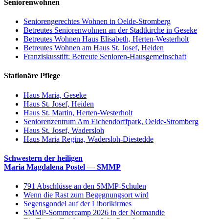
Seniorenwohnen
Seniorengerechtes Wohnen in Oelde-Stromberg
Betreutes Seniorenwohnen an der Stadtkirche in Geseke
Betreutes Wohnen Haus Elisabeth, Herten-Westerholt
Betreutes Wohnen am Haus St. Josef, Heiden
Franziskusstift: Betreute Senioren-Hausgemeinschaft
Stationäre Pflege
Haus Maria, Geseke
Haus St. Josef, Heiden
Haus St. Martin, Herten-Westerholt
Seniorenzentrum Am Eichendorffpark, Oelde-Stromberg
Haus St. Josef, Wadersloh
Haus Maria Regina, Wadersloh-Diestedde
Schwestern der heiligen
Maria Magdalena Postel — SMMP
791 Abschlüsse an den SMMP-Schulen
Wenn die Rast zum Begegnungsort wird
Segensgondel auf der Liborikirmes
SMMP-Sommercamp 2026 in der Normandie