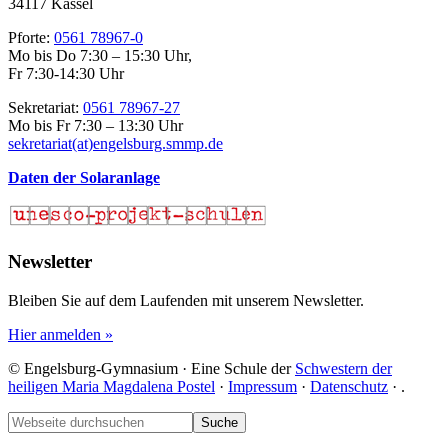
34117 Kassel
Pforte:
0561 78967-0
Mo bis Do 7:30 – 15:30 Uhr,
Fr 7:30-14:30 Uhr
Sekretariat:
0561 78967-27
Mo bis Fr 7:30 – 13:30 Uhr
sekretariat(at)engelsburg.smmp.de
Daten der Solaranlage
Newsletter
Bleiben Sie auf dem Laufenden mit unserem Newsletter.
Hier anmelden »
© Engelsburg-Gymnasium · Eine Schule der
Schwestern der
heiligen Maria Magdalena Postel
·
Impressum
·
Datenschutz
·
.
Footer
Webseite
durchsuchen