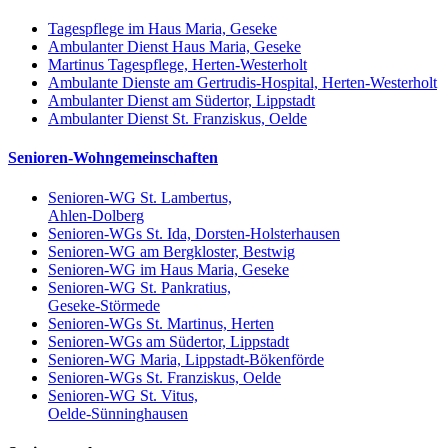
Tagespflege im Haus Maria, Geseke
Ambulanter Dienst Haus Maria, Geseke
Martinus Tagespflege, Herten-Westerholt
Ambulante Dienste am Gertrudis-Hospital, Herten-Westerholt
Ambulanter Dienst am Südertor, Lippstadt
Ambulanter Dienst St. Franziskus, Oelde
Senioren-Wohngemeinschaften
Senioren-WG St. Lambertus,
Ahlen-Dolberg
Senioren-WGs St. Ida, Dorsten-Holsterhausen
Senioren-WG am Bergkloster, Bestwig
Senioren-WG im Haus Maria, Geseke
Senioren-WG St. Pankratius,
Geseke-Störmede
Senioren-WGs St. Martinus, Herten
Senioren-WGs am Südertor, Lippstadt
Senioren-WG Maria, Lippstadt-Bökenförde
Senioren-WGs St. Franziskus, Oelde
Senioren-WG St. Vitus,
Oelde-Sünninghausen