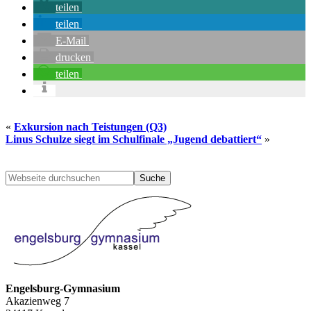
teilen
teilen
E-Mail
drucken
teilen
«
Exkursion nach Teistungen (Q3)
Linus Schulze siegt im Schulfinale „Jugend debattiert“
»
Seitenspalte
Webseite
durchsuchen
Engelsburg-Gymnasium
Akazienweg 7