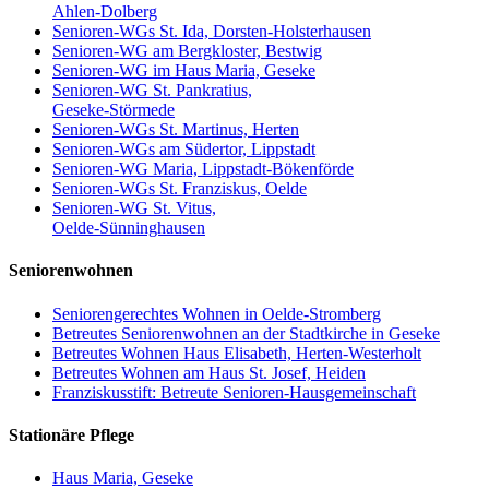
Ahlen-Dolberg
Senioren-WGs St. Ida, Dorsten-Holsterhausen
Senioren-WG am Bergkloster, Bestwig
Senioren-WG im Haus Maria, Geseke
Senioren-WG St. Pankratius,
Geseke-Störmede
Senioren-WGs St. Martinus, Herten
Senioren-WGs am Südertor, Lippstadt
Senioren-WG Maria, Lippstadt-Bökenförde
Senioren-WGs St. Franziskus, Oelde
Senioren-WG St. Vitus,
Oelde-Sünninghausen
Seniorenwohnen
Seniorengerechtes Wohnen in Oelde-Stromberg
Betreutes Seniorenwohnen an der Stadtkirche in Geseke
Betreutes Wohnen Haus Elisabeth, Herten-Westerholt
Betreutes Wohnen am Haus St. Josef, Heiden
Franziskusstift: Betreute Senioren-Hausgemeinschaft
Stationäre Pflege
Haus Maria, Geseke