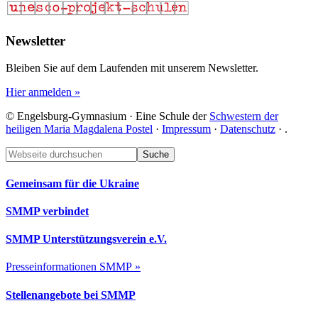
Newsletter
Bleiben Sie auf dem Laufenden mit unserem Newsletter.
Hier anmelden »
© Engelsburg-Gymnasium · Eine Schule der
Schwestern der
heiligen Maria Magdalena Postel
·
Impressum
·
Datenschutz
·
.
Footer
Webseite
durchsuchen
Gemeinsam für die Ukraine
SMMP verbindet
SMMP Unterstützungsverein e.V.
Presseinformationen SMMP »
Stellenangebote bei SMMP