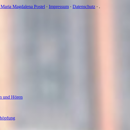
n Maria Magdalena Postel
·
Impressum
·
Datenschutz
·
.
en und Hören
chöpfung