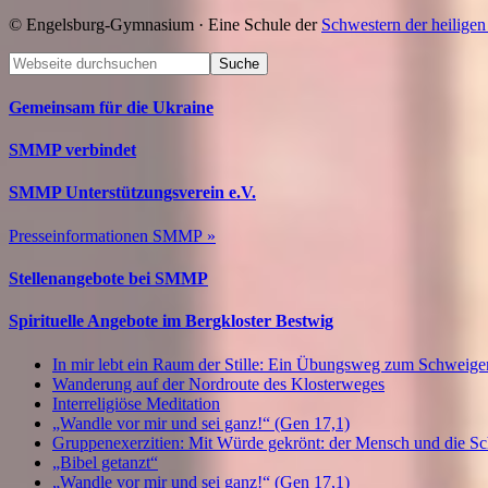
© Engelsburg-Gymnasium · Eine Schule der
Schwestern der heilige
Footer
Webseite
durchsuchen
Gemeinsam für die Ukraine
SMMP verbindet
SMMP Unterstützungsverein e.V.
Presseinformationen SMMP »
Stellenangebote bei SMMP
Spirituelle Angebote im Bergkloster Bestwig
In mir lebt ein Raum der Stille: Ein Übungsweg zum Schweig
Wanderung auf der Nordroute des Klosterweges
Interreligiöse Meditation
„Wandle vor mir und sei ganz!“ (Gen 17,1)
Gruppenexerzitien: Mit Würde gekrönt: der Mensch und die S
„Bibel getanzt“
„Wandle vor mir und sei ganz!“ (Gen 17,1)