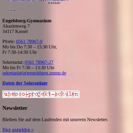
Engelsburg-Gymnasium
Akazienweg 7
34117 Kassel
Pforte:
0561 78967-0
Mo bis Do 7:30 – 15:30 Uhr,
Fr 7:30-14:30 Uhr
Sekretariat:
0561 78967-27
Mo bis Fr 7:30 – 13:30 Uhr
sekretariat(at)engelsburg.smmp.de
Daten der Solaranlage
Newsletter
Bleiben Sie auf dem Laufenden mit unserem Newsletter.
Hier anmelden »