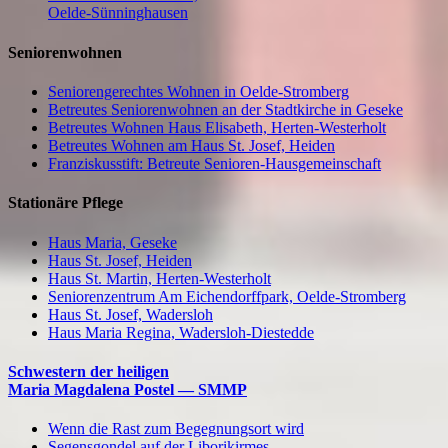
Oelde-Sünninghausen
Seniorenwohnen
Seniorengerechtes Wohnen in Oelde-Stromberg
Betreutes Seniorenwohnen an der Stadtkirche in Geseke
Betreutes Wohnen Haus Elisabeth, Herten-Westerholt
Betreutes Wohnen am Haus St. Josef, Heiden
Franziskusstift: Betreute Senioren-Hausgemeinschaft
Stationäre Pflege
Haus Maria, Geseke
Haus St. Josef, Heiden
Haus St. Martin, Herten-Westerholt
Seniorenzentrum Am Eichendorffpark, Oelde-Stromberg
Haus St. Josef, Wadersloh
Haus Maria Regina, Wadersloh-Diestedde
Schwestern der heiligen
Maria Magdalena Postel — SMMP
Wenn die Rast zum Begegnungsort wird
Segensgondel auf der Liborikirmes