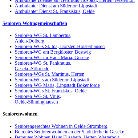
Ambulante Dienste am Gertrudis-Hospital, Herten-Westerholt
Ambulanter Dienst am Südertor, Lippstadt
Ambulanter Dienst St. Franziskus, Oelde
Senioren-Wohngemeinschaften
Senioren-WG St. Lambertus,
Ahlen-Dolberg
Senioren-WGs St. Ida, Dorsten-Holsterhausen
Senioren-WG am Bergkloster, Bestwig
Senioren-WG im Haus Maria, Geseke
Senioren-WG St. Pankratius,
Geseke-Störmede
Senioren-WGs St. Martinus, Herten
Senioren-WGs am Südertor, Lippstadt
Senioren-WG Maria, Lippstadt-Bökenförde
Senioren-WGs St. Franziskus, Oelde
Senioren-WG St. Vitus,
Oelde-Sünninghausen
Seniorenwohnen
Seniorengerechtes Wohnen in Oelde-Stromberg
Betreutes Seniorenwohnen an der Stadtkirche in Geseke
Betreutes Wohnen Haus Elisabeth, Herten-Westerholt