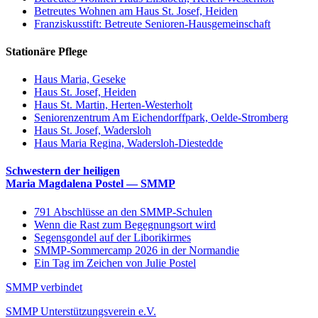
Betreutes Wohnen am Haus St. Josef, Heiden
Franziskusstift: Betreute Senioren-Hausgemeinschaft
Stationäre Pflege
Haus Maria, Geseke
Haus St. Josef, Heiden
Haus St. Martin, Herten-Westerholt
Seniorenzentrum Am Eichendorffpark, Oelde-Stromberg
Haus St. Josef, Wadersloh
Haus Maria Regina, Wadersloh-Diestedde
Schwestern der heiligen
Maria Magdalena Postel — SMMP
791 Abschlüsse an den SMMP-Schulen
Wenn die Rast zum Begegnungsort wird
Segensgondel auf der Liborikirmes
SMMP-Sommercamp 2026 in der Normandie
Ein Tag im Zeichen von Julie Postel
SMMP verbindet
SMMP Unterstützungsverein e.V.