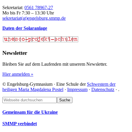
Sekretariat:
0561 78967-27
Mo bis Fr 7:30 – 13:30 Uhr
sekretariat(at)engelsburg.smmp.de
Daten der Solaranlage
Newsletter
Bleiben Sie auf dem Laufenden mit unserem Newsletter.
Hier anmelden »
© Engelsburg-Gymnasium · Eine Schule der
Schwestern der
heiligen Maria Magdalena Postel
·
Impressum
·
Datenschutz
·
.
Footer
Webseite
durchsuchen
Gemeinsam für die Ukraine
SMMP verbindet