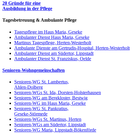
20 Gründe für eine
Ausbildung in der Pflege
Tagesbetreuung & Ambulante Pflege
Tagespflege im Haus Maria, Geseke
Ambulanter Dienst Haus Maria, Geseke
Martinus Tagespflege, Herten-Westerholt
Ambulante Dienste am Gertrudis-Hospital, Herten-Westerholt
Ambulanter Dienst am Südertor, Lippstadt
Ambulanter Dienst St. Franziskus, Oelde
Senioren-Wohngemeinschaften
Senioren-WG St. Lambertus,
Ahlen-Dolberg
Senioren-WGs St. Ida, Dorsten-Holsterhausen
Senioren-WG am Bergkloster, Bestwig
Senioren-WG im Haus Maria, Geseke
Senioren-WG St. Pankratius,
Geseke-Störmede
Senioren-WGs St. Martinus, Herten
Senioren-WGs am Südertor, Lippstadt
Senioren-WG Maria, Lippstadt-Bökenförde