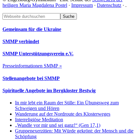
heiligen Maria Magdalena Postel
·
Impressum
·
Datenschutz
·
.
Footer
Webseite
durchsuchen
Gemeinsam für die Ukraine
SMMP verbindet
SMMP Unterstützungsverein e.V.
Presseinformationen SMMP »
Stellenangebote bei SMMP
Spirituelle Angebote im Bergkloster Bestwig
In mir lebt ein Raum der Stille: Ein Übungsweg zum
Schweigen und Hören
Wanderung auf der Nordroute des Klosterweges
Interreligiöse Meditation
„Wandle vor mir und sei ganz!“ (Gen 17,1)
Gruppenexerzitien: Mit Würde gekrönt: der Mensch und die
Schöpfung