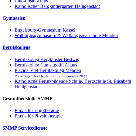
Julie-Postel-Haus
Katholischer Bergkindergarten Heiligenstadt
Gymnasien
Engelsburg-Gymnasium Kassel
Walburgisgymnasium & Walburgisrealschule Menden
Berufskollegs
Berufskolleg Bergkloster Bestwig
Berufskolleg Canisiusstift Ahaus
Placida-Viel-Berufskolleg Menden
Preisträger des Deutschen Schulpreises 2022
Katholische Berufsbildende Schule, Bergschule St. Elisabeth
Heiligenstadt
Gesundheitshilfe SMMP
Praxis für Ergo­therapie
Praxis für Physio­therapie
SMMP Servicedienste