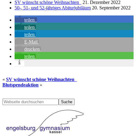
SV wünscht schöne Weihnachten
21. Dezember 2022
50-, 51- und 52-jähriges Abiturjubiläum
20. September 2022
teilen
teilen
teilen
E-Mail
drucken
teilen
«
SV wünscht schöne Weihnachten
Blutspendeaktion
»
Seitenspalte
Webseite
durchsuchen