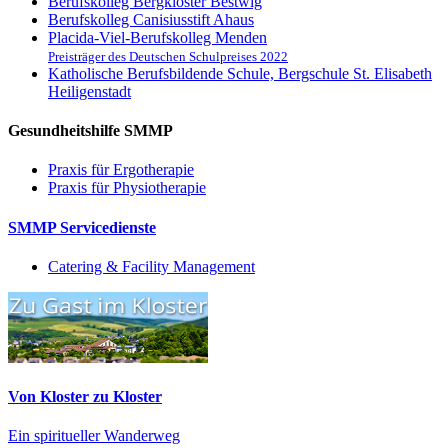
Berufskolleg Bergkloster Bestwig
Berufskolleg Canisiusstift Ahaus
Placida-Viel-Berufskolleg Menden
Preisträger des Deutschen Schulpreises 2022
Katholische Berufsbildende Schule, Bergschule St. Elisabeth
Heiligenstadt
Gesundheitshilfe SMMP
Praxis für Ergo­therapie
Praxis für Physio­therapie
SMMP Servicedienste
Catering & Facility Management
Von Kloster zu Kloster
Ein spiritueller Wanderweg