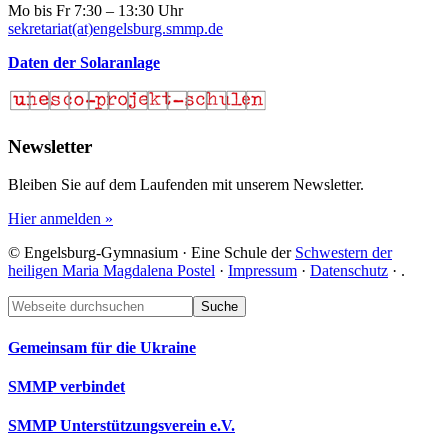
Mo bis Fr 7:30 – 13:30 Uhr
sekretariat(at)engelsburg.smmp.de
Daten der Solaranlage
Newsletter
Bleiben Sie auf dem Laufenden mit unserem Newsletter.
Hier anmelden »
© Engelsburg-Gymnasium · Eine Schule der
Schwestern der
heiligen Maria Magdalena Postel
·
Impressum
·
Datenschutz
·
.
Footer
Webseite
durchsuchen
Gemeinsam für die Ukraine
SMMP verbindet
SMMP Unterstützungsverein e.V.