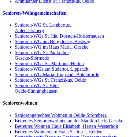
Ambulanter Dienst St. Franziskus, Oelde
Senioren-Wohngemeinschaften
Senioren-WG St. Lambertus,
Ahlen-Dolberg
Senioren-WGs St. Ida, Dorsten-Holsterhausen
Senioren-WG am Bergkloster, Bestwig
Senioren-WG im Haus Maria, Geseke
Senioren-WG St. Pankratius,
Geseke-Störmede
Senioren-WGs St. Martinus, Herten
Senioren-WGs am Südertor, Lippstadt
Senioren-WG Maria, Lippstadt-Bökenförde
Senioren-WGs St. Franziskus, Oelde
Senioren-WG St. Vitus,
Oelde-Sünninghausen
Seniorenwohnen
Seniorengerechtes Wohnen in Oelde-Stromberg
Betreutes Seniorenwohnen an der Stadtkirche in Geseke
Betreutes Wohnen Haus Elisabeth, Herten-Westerholt
Betreutes Wohnen am Haus St. Josef, Heiden