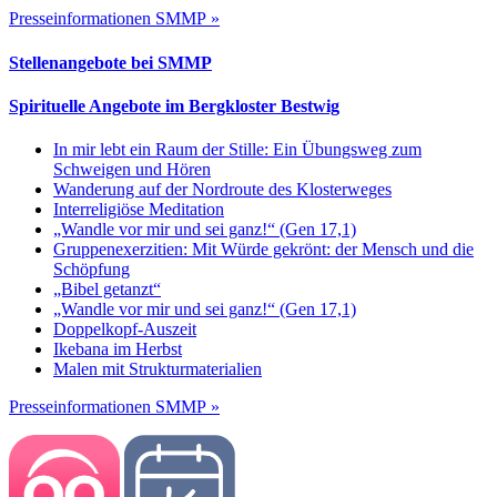
Presseinformationen SMMP »
Stellenangebote bei SMMP
Spirituelle Angebote im Bergkloster Bestwig
In mir lebt ein Raum der Stille: Ein Übungsweg zum
Schweigen und Hören
Wanderung auf der Nordroute des Klosterweges
Interreligiöse Meditation
„Wandle vor mir und sei ganz!“ (Gen 17,1)
Gruppenexerzitien: Mit Würde gekrönt: der Mensch und die
Schöpfung
„Bibel getanzt“
„Wandle vor mir und sei ganz!“ (Gen 17,1)
Doppelkopf-Auszeit
Ikebana im Herbst
Malen mit Strukturmaterialien
Presseinformationen SMMP »