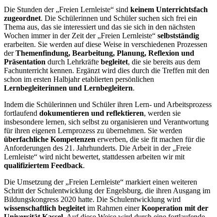
Die Stunden der „Freien Lernleiste“ sind
keinem Unterrichtsfach
zugeordnet
. Die Schülerinnen und Schüler suchen sich frei ein
Thema aus, das sie interessiert und das sie sich in den nächsten
Wochen immer in der Zeit der „Freien Lernleiste“
selbstständig
erarbeiten. Sie werden auf diese Weise in verschiedenen Prozessen
der
Themenfindung, Bearbeitung, Planung, Reflexion und
Präsentation
durch Lehrkräfte
begleitet
, die sie bereits aus dem
Fachunterricht kennen. Ergänzt wird dies durch die Treffen mit den
schon im ersten Halbjahr etablierten persönlichen
Lernbegleiterinnen und Lernbegleitern
.
Indem die Schülerinnen und Schüler ihren Lern- und Arbeitsprozess
fortlaufend
dokumentieren und reflektieren
, werden sie
insbesondere lernen, sich selbst zu organisieren und Verantwortung
für ihren eigenen Lernprozess zu übernehmen. Sie werden
überfachliche Kompetenzen
erwerben, die sie fit machen für die
Anforderungen des 21. Jahrhunderts. Die Arbeit in der „Freie
Lernleiste“ wird nicht bewertet, stattdessen arbeiten wir mit
qualifiziertem Feedback
.
Die Umsetzung der „Freien Lernleiste“ markiert einen weiteren
Schritt der Schulentwicklung der Engelsburg, die ihren Ausgang im
Bildungskongress 2020 hatte. Die Schulentwicklung wird
wissenschaftlich begleitet
im Rahmen einer
Kooperation mit der
Universität Kassel
. Auf diese Weise wird durch eine fortlaufende