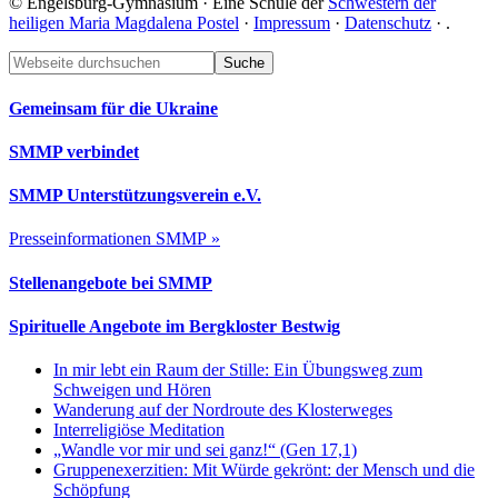
© Engelsburg-Gymnasium · Eine Schule der
Schwestern der
heiligen Maria Magdalena Postel
·
Impressum
·
Datenschutz
·
.
Footer
Webseite
durchsuchen
Gemeinsam für die Ukraine
SMMP verbindet
SMMP Unterstützungsverein e.V.
Presseinformationen SMMP »
Stellenangebote bei SMMP
Spirituelle Angebote im Bergkloster Bestwig
In mir lebt ein Raum der Stille: Ein Übungsweg zum
Schweigen und Hören
Wanderung auf der Nordroute des Klosterweges
Interreligiöse Meditation
„Wandle vor mir und sei ganz!“ (Gen 17,1)
Gruppenexerzitien: Mit Würde gekrönt: der Mensch und die
Schöpfung