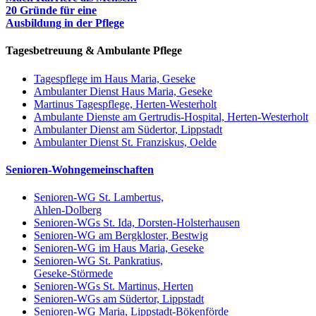
20 Gründe für eine
Ausbildung in der Pflege
Tagesbetreuung & Ambulante Pflege
Tagespflege im Haus Maria, Geseke
Ambulanter Dienst Haus Maria, Geseke
Martinus Tagespflege, Herten-Westerholt
Ambulante Dienste am Gertrudis-Hospital, Herten-Westerholt
Ambulanter Dienst am Südertor, Lippstadt
Ambulanter Dienst St. Franziskus, Oelde
Senioren-Wohngemeinschaften
Senioren-WG St. Lambertus,
Ahlen-Dolberg
Senioren-WGs St. Ida, Dorsten-Holsterhausen
Senioren-WG am Bergkloster, Bestwig
Senioren-WG im Haus Maria, Geseke
Senioren-WG St. Pankratius,
Geseke-Störmede
Senioren-WGs St. Martinus, Herten
Senioren-WGs am Südertor, Lippstadt
Senioren-WG Maria, Lippstadt-Bökenförde