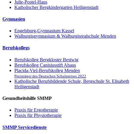
Julie-Postel-Haus
Katholischer Bergkindergarten Heiligenstadt
Gymnasien
Engelsburg-Gymnasium Kassel
Walburgisgymnasium & Walburgisrealschule Menden
Berufskollegs
Berufskolleg Bergkloster Bestwig
Berufskolleg Canisiusstift Ahaus
Placida-Viel-Berufskolleg Menden
Preisträger des Deutschen Schulpreises 2022
Katholische Berufsbildende Schule, Bergschule St. Elisabeth
Heiligenstadt
Gesundheitshilfe SMMP
Praxis für Ergo­therapie
Praxis für Physio­therapie
SMMP Servicedienste