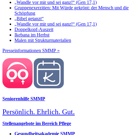
„Wandle vor mir und sei ganz!“ (Gen 17,1)
Gruppenexerzitien: Mit Würde gekrönt: der Mensch und die
Schöpfung
„Bibel getanzt“
„Wandle vor mir und sei ganz!“ (Gen 17,1)
Doppelkopf-Auszeit
Ikebana im Herbst
Malen mit Strukturmaterialien
Presseinformationen SMMP »
Seniorenhilfe SMMP
Persönlich. Ehrlich. Gut.
Stellenangebote im Bereich Pflege
Gesundheitsakademie SMMP