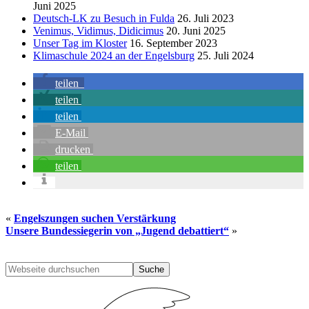
Juni 2025
Deutsch-LK zu Besuch in Fulda
26. Juli 2023
Venimus, Vidimus, Didicimus
20. Juni 2025
Unser Tag im Kloster
16. September 2023
Klimaschule 2024 an der Engelsburg
25. Juli 2024
teilen
teilen
teilen
E-Mail
drucken
teilen
«
Engelszungen suchen Verstärkung
Unsere Bundessiegerin von „Jugend debattiert“
»
Seitenspalte
Webseite
durchsuchen