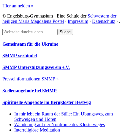
Hier anmelden »
© Engelsburg-Gymnasium · Eine Schule der
Schwestern der
heiligen Maria Magdalena Postel
·
Impressum
·
Datenschutz
·
.
Footer
Webseite
durchsuchen
Gemeinsam für die Ukraine
SMMP verbindet
SMMP Unterstützungsverein e.V.
Presseinformationen SMMP »
Stellenangebote bei SMMP
Spirituelle Angebote im Bergkloster Bestwig
In mir lebt ein Raum der Stille: Ein Übungsweg zum
Schweigen und Hören
Wanderung auf der Nordroute des Klosterweges
Interreligiöse Meditation