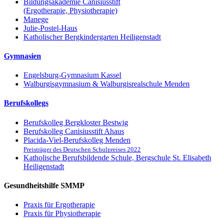
Bildungsakademie Canisiusstift
(Ergotherapie, Physiotherapie)
Manege
Julie-Postel-Haus
Katholischer Bergkindergarten Heiligenstadt
Gymnasien
Engelsburg-Gymnasium Kassel
Walburgisgymnasium & Walburgisrealschule Menden
Berufskollegs
Berufskolleg Bergkloster Bestwig
Berufskolleg Canisiusstift Ahaus
Placida-Viel-Berufskolleg Menden
Preisträger des Deutschen Schulpreises 2022
Katholische Berufsbildende Schule, Bergschule St. Elisabeth
Heiligenstadt
Gesundheitshilfe SMMP
Praxis für Ergo­therapie
Praxis für Physio­therapie