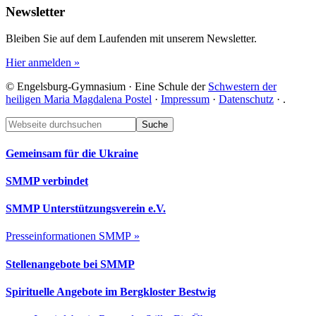
Newsletter
Bleiben Sie auf dem Laufenden mit unserem Newsletter.
Hier anmelden »
© Engelsburg-Gymnasium · Eine Schule der
Schwestern der
heiligen Maria Magdalena Postel
·
Impressum
·
Datenschutz
·
.
Footer
Webseite
durchsuchen
Gemeinsam für die Ukraine
SMMP verbindet
SMMP Unterstützungsverein e.V.
Presseinformationen SMMP »
Stellenangebote bei SMMP
Spirituelle Angebote im Bergkloster Bestwig