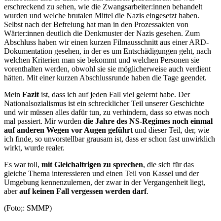
erschreckend zu sehen, wie die Zwangsarbeiter:innen behandelt
wurden und welche brutalen Mittel die Nazis eingesetzt haben.
Selbst nach der Befreiung hat man in den Prozessakten von
Wärter:innen deutlich die Denkmuster der Nazis gesehen. Zum
Abschluss haben wir einen kurzen Filmausschnitt aus einer ARD-
Dokumentation gesehen, in der es um Entschädigungen geht, nach
welchen Kriterien man sie bekommt und welchen Personen sie
vorenthalten werden, obwohl sie sie möglicherweise auch verdient
hätten. Mit einer kurzen Abschlussrunde haben die Tage geendet.
Mein
Fazit
ist, dass ich auf jeden Fall viel gelernt habe. Der
Nationalsozialismus ist ein schrecklicher Teil unserer Geschichte
und wir müssen alles dafür tun, zu verhindern, dass so etwas noch
mal passiert. Mir wurden
die Jahre des NS-Regimes noch einmal
auf anderen Wegen vor Augen geführt
und dieser Teil, der, wie
ich finde, so unvorstellbar grausam ist, dass er schon fast unwirklich
wirkt, wurde realer.
Es war toll,
mit Gleichaltrigen zu sprechen
, die sich für das
gleiche Thema interessieren und einen Teil von Kassel und der
Umgebung kennenzulernen, der zwar in der Vergangenheit liegt,
aber
auf keinen Fall vergessen werden darf
.
(Foto;: SMMP)