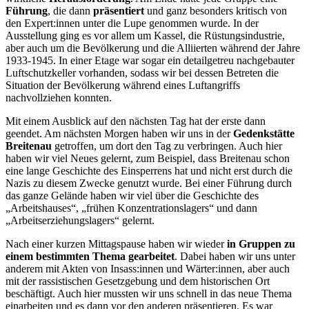
Führung
, die dann
präsentiert
und ganz besonders kritisch von
den Expert:innen unter die Lupe genommen wurde. In der
Ausstellung ging es vor allem um Kassel, die Rüstungsindustrie,
aber auch um die Bevölkerung und die Alliierten während der Jahre
1933-1945. In einer Etage war sogar ein detailgetreu nachgebauter
Luftschutzkeller vorhanden, sodass wir bei dessen Betreten die
Situation der Bevölkerung während eines Luftangriffs
nachvollziehen konnten.
Mit einem Ausblick auf den nächsten Tag hat der erste dann
geendet. Am nächsten Morgen haben wir uns in der
Gedenkstätte
Breitenau
getroffen, um dort den Tag zu verbringen. Auch hier
haben wir viel Neues gelernt, zum Beispiel, dass Breitenau schon
eine lange Geschichte des Einsperrens hat und nicht erst durch die
Nazis zu diesem Zwecke genutzt wurde. Bei einer Führung durch
das ganze Gelände haben wir viel über die Geschichte des
„Arbeitshauses“, „frühen Konzentrationslagers“ und dann
„Arbeitserziehungslagers“ gelernt.
Nach einer kurzen Mittagspause haben wir wieder
in Gruppen zu
einem bestimmten Thema gearbeitet
. Dabei haben wir uns unter
anderem mit Akten von Insass:innen und Wärter:innen, aber auch
mit der rassistischen Gesetzgebung und dem historischen Ort
beschäftigt. Auch hier mussten wir uns schnell in das neue Thema
einarbeiten und es dann vor den anderen präsentieren. Es war