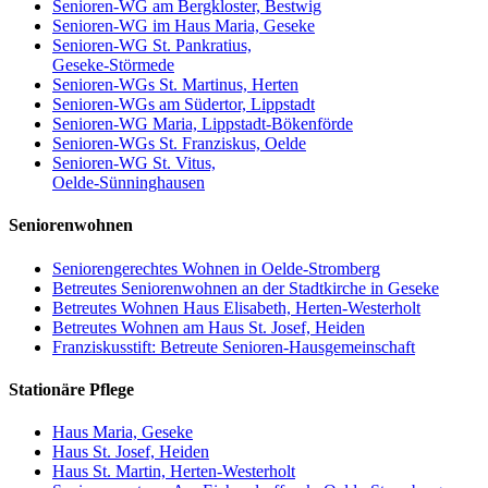
Senioren-WG am Bergkloster, Bestwig
Senioren-WG im Haus Maria, Geseke
Senioren-WG St. Pankratius,
Geseke-Störmede
Senioren-WGs St. Martinus, Herten
Senioren-WGs am Südertor, Lippstadt
Senioren-WG Maria, Lippstadt-Bökenförde
Senioren-WGs St. Franziskus, Oelde
Senioren-WG St. Vitus,
Oelde-Sünninghausen
Seniorenwohnen
Seniorengerechtes Wohnen in Oelde-Stromberg
Betreutes Seniorenwohnen an der Stadtkirche in Geseke
Betreutes Wohnen Haus Elisabeth, Herten-Westerholt
Betreutes Wohnen am Haus St. Josef, Heiden
Franziskusstift: Betreute Senioren-Hausgemeinschaft
Stationäre Pflege
Haus Maria, Geseke
Haus St. Josef, Heiden
Haus St. Martin, Herten-Westerholt