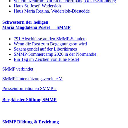
Seniorenzentrum Am Eichendorffpark, Oelde-Stromberg
Haus St. Josef, Wadersloh
Haus Maria Regina, Wadersloh-Diestedde
Schwestern der heiligen
Maria Magdalena Postel — SMMP
791 Abschlüsse an den SMMP-Schulen
Wenn die Rast zum Begegnungsort wird
Segensgondel auf der Liborikirmes
SMMP-Sommercamp 2026 in der Normandie
Ein Tag im Zeichen von Julie Postel
SMMP verbindet
SMMP Unterstützungsverein e.V.
Presseinformationen SMMP »
Bergkloster Stiftung SMMP
SMMP Bildung & Erziehung