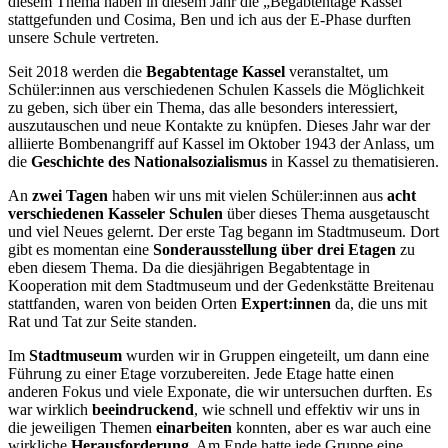
diesem Thema haben in diesem Jahr die „Begabtentage Kassel“
stattgefunden und Cosima, Ben und ich aus der E-Phase durften
unsere Schule vertreten.
Seit 2018 werden die
Begabtentage Kassel
veranstaltet, um
Schüler:innen aus verschiedenen Schulen Kassels die Möglichkeit
zu geben, sich über ein Thema, das alle besonders interessiert,
auszutauschen und neue Kontakte zu knüpfen. Dieses Jahr war der
alliierte Bombenangriff auf Kassel im Oktober 1943 der Anlass, um
die
Geschichte des Nationalsozialismus
in Kassel zu thematisieren.
An
zwei Tagen
haben wir uns mit vielen Schüler:innen aus
acht
verschiedenen Kasseler Schulen
über dieses Thema ausgetauscht
und viel Neues gelernt. Der erste Tag begann im Stadtmuseum. Dort
gibt es momentan eine
Sonderausstellung über drei Etagen
zu
eben diesem Thema. Da die diesjährigen Begabtentage in
Kooperation mit dem Stadtmuseum und der Gedenkstätte Breitenau
stattfanden, waren von beiden Orten
Expert:innen
da, die uns mit
Rat und Tat zur Seite standen.
Im
Stadtmuseum
wurden wir in Gruppen eingeteilt, um dann eine
Führung zu einer Etage vorzubereiten. Jede Etage hatte einen
anderen Fokus und viele Exponate, die wir untersuchen durften. Es
war wirklich
beeindruckend
, wie schnell und effektiv wir uns in
die jeweiligen Themen
einarbeiten
konnten, aber es war auch eine
wirkliche
Herausforderung
. Am Ende hatte jede Gruppe eine