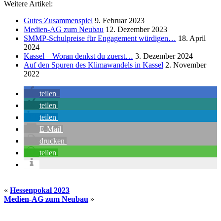
Weitere Artikel:
Gutes Zusammenspiel
9. Februar 2023
Medien-AG zum Neubau
12. Dezember 2023
SMMP-Schulpreise für Engagement würdigen…
18. April
2024
Kassel – Woran denkst du zuerst…
3. Dezember 2024
Auf den Spuren des Klimawandels in Kassel
2. November
2022
teilen
teilen
teilen
E-Mail
drucken
teilen
«
Hessenpokal 2023
Medien-AG zum Neubau
»