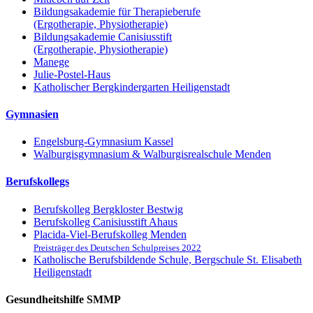
Bildungsakademie für Therapieberufe
(Ergotherapie, Physiotherapie)
Bildungsakademie Canisiusstift
(Ergotherapie, Physiotherapie)
Manege
Julie-Postel-Haus
Katholischer Bergkindergarten Heiligenstadt
Gymnasien
Engelsburg-Gymnasium Kassel
Walburgisgymnasium & Walburgisrealschule Menden
Berufskollegs
Berufskolleg Bergkloster Bestwig
Berufskolleg Canisiusstift Ahaus
Placida-Viel-Berufskolleg Menden
Preisträger des Deutschen Schulpreises 2022
Katholische Berufsbildende Schule, Bergschule St. Elisabeth
Heiligenstadt
Gesundheitshilfe SMMP