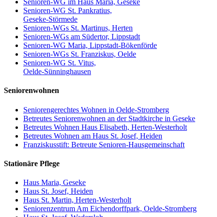
Senioren-WG im Haus Maria, Geseke
Senioren-WG St. Pankratius,
Geseke-Störmede
Senioren-WGs St. Martinus, Herten
Senioren-WGs am Südertor, Lippstadt
Senioren-WG Maria, Lippstadt-Bökenförde
Senioren-WGs St. Franziskus, Oelde
Senioren-WG St. Vitus,
Oelde-Sünninghausen
Seniorenwohnen
Seniorengerechtes Wohnen in Oelde-Stromberg
Betreutes Seniorenwohnen an der Stadtkirche in Geseke
Betreutes Wohnen Haus Elisabeth, Herten-Westerholt
Betreutes Wohnen am Haus St. Josef, Heiden
Franziskusstift: Betreute Senioren-Hausgemeinschaft
Stationäre Pflege
Haus Maria, Geseke
Haus St. Josef, Heiden
Haus St. Martin, Herten-Westerholt
Seniorenzentrum Am Eichendorffpark, Oelde-Stromberg