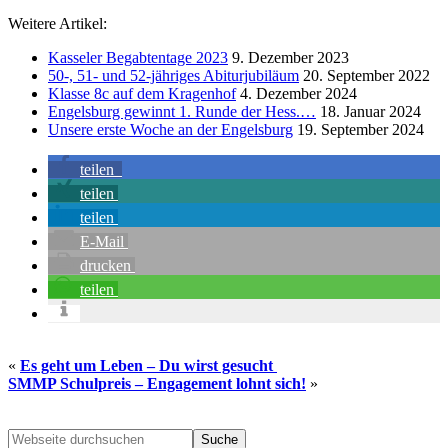
Weitere Artikel:
Kasseler Begabtentage 2023
9. Dezember 2023
50-, 51- und 52-jähriges Abiturjubiläum
20. September 2022
Klasse 8c auf dem Kragenhof
4. Dezember 2024
Engelsburg gewinnt 1. Runde der Hess.…
18. Januar 2024
Unsere erste Woche an der Engelsburg
19. September 2024
teilen
teilen
teilen
E-Mail
drucken
teilen
«
Es geht um Leben – Du wirst gesucht
SMMP Schulpreis – Engagement lohnt sich!
»
Seitenspalte
Webseite