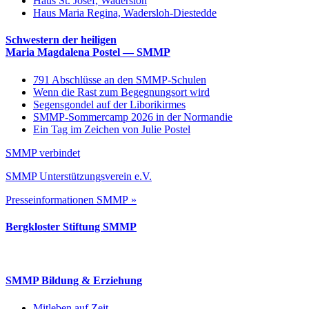
Haus St. Josef, Wadersloh
Haus Maria Regina, Wadersloh-Diestedde
Schwestern der heiligen
Maria Magdalena Postel — SMMP
791 Abschlüsse an den SMMP-Schulen
Wenn die Rast zum Begegnungsort wird
Segensgondel auf der Liborikirmes
SMMP-Sommercamp 2026 in der Normandie
Ein Tag im Zeichen von Julie Postel
SMMP verbindet
SMMP Unterstützungsverein e.V.
Presseinformationen SMMP »
Bergkloster Stiftung SMMP
SMMP Bildung & Erziehung
Mitleben auf Zeit