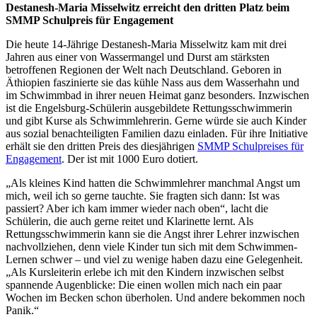
Destanesh-Maria Misselwitz erreicht den dritten Platz beim
SMMP Schulpreis für Engagement
Die heute 14-Jährige Destanesh-Maria Misselwitz kam mit drei
Jahren aus einer von Wassermangel und Durst am stärksten
betroffenen Regionen der Welt nach Deutschland. Geboren in
Äthiopien faszinierte sie das kühle Nass aus dem Wasserhahn und
im Schwimmbad in ihrer neuen Heimat ganz besonders. Inzwischen
ist die Engelsburg-Schülerin ausgebildete Rettungsschwimmerin
und gibt Kurse als Schwimmlehrerin. Gerne würde sie auch Kinder
aus sozial benachteiligten Familien dazu einladen. Für ihre Initiative
erhält sie den dritten Preis des diesjährigen
SMMP Schulpreises für
Engagement
. Der ist mit 1000 Euro dotiert.
„Als kleines Kind hatten die Schwimmlehrer manchmal Angst um
mich, weil ich so gerne tauchte. Sie fragten sich dann: Ist was
passiert? Aber ich kam immer wieder nach oben“, lacht die
Schülerin, die auch gerne reitet und Klarinette lernt. Als
Rettungsschwimmerin kann sie die Angst ihrer Lehrer inzwischen
nachvollziehen, denn viele Kinder tun sich mit dem Schwimmen-
Lernen schwer – und viel zu wenige haben dazu eine Gelegenheit.
„Als Kursleiterin erlebe ich mit den Kindern inzwischen selbst
spannende Augenblicke: Die einen wollen mich nach ein paar
Wochen im Becken schon überholen. Und andere bekommen noch
Panik.“