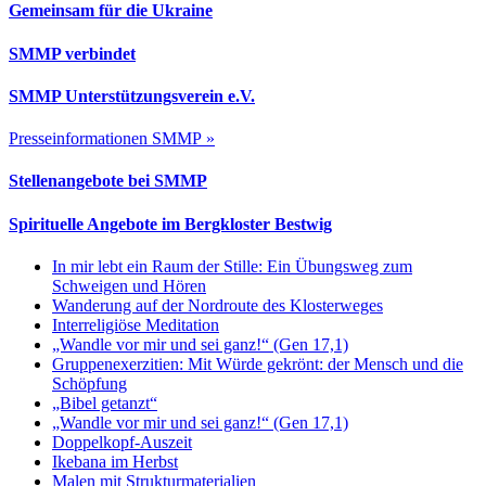
Gemeinsam für die Ukraine
SMMP verbindet
SMMP Unterstützungsverein e.V.
Presseinformationen SMMP »
Stellenangebote bei SMMP
Spirituelle Angebote im Bergkloster Bestwig
In mir lebt ein Raum der Stille: Ein Übungsweg zum
Schweigen und Hören
Wanderung auf der Nordroute des Klosterweges
Interreligiöse Meditation
„Wandle vor mir und sei ganz!“ (Gen 17,1)
Gruppenexerzitien: Mit Würde gekrönt: der Mensch und die
Schöpfung
„Bibel getanzt“
„Wandle vor mir und sei ganz!“ (Gen 17,1)
Doppelkopf-Auszeit
Ikebana im Herbst
Malen mit Strukturmaterialien