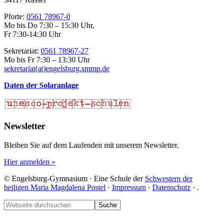
Pforte:
0561 78967-0
Mo bis Do 7:30 – 15:30 Uhr,
Fr 7:30-14:30 Uhr
Sekretariat:
0561 78967-27
Mo bis Fr 7:30 – 13:30 Uhr
sekretariat(at)engelsburg.smmp.de
Daten der Solaranlage
Newsletter
Bleiben Sie auf dem Laufenden mit unserem Newsletter.
Hier anmelden »
© Engelsburg-Gymnasium · Eine Schule der
Schwestern der
heiligen Maria Magdalena Postel
·
Impressum
·
Datenschutz
·
.
Footer
Webseite
durchsuchen