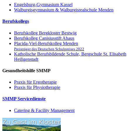
Engelsburg-Gymnasium Kassel
Walburgisgymnasium & Walburgisrealschule Menden
Berufskollegs
Berufskolleg Bergkloster Bestwig
Berufskolleg Canisiusstift Ahaus
Placida-Viel-Berufskolleg Menden
Preisträger des Deutschen Schulpreises 2022
Katholische Berufsbildende Schule, Bergschule St. Elisabeth
Heiligenstadt
Gesundheitshilfe SMMP
Praxis für Ergo­therapie
Praxis für Physio­therapie
SMMP Servicedienste
Catering & Facility Management