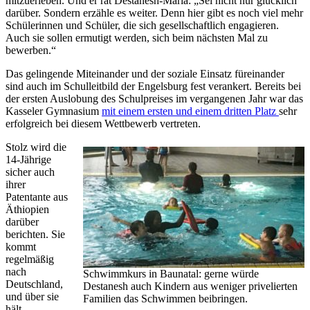
mitzuerleben. Und er rät Destanesh-Maria: „Sei nicht nur glücklich
darüber. Sondern erzähle es weiter. Denn hier gibt es noch viel mehr
Schülerinnen und Schüler, die sich gesellschaftlich engagieren.
Auch sie sollen ermutigt werden, sich beim nächsten Mal zu
bewerben.“
Das gelingende Miteinander und der soziale Einsatz füreinander
sind auch im Schulleitbild der Engelsburg fest verankert. Bereits bei
der ersten Auslobung des Schulpreises im vergangenen Jahr war das
Kasseler Gymnasium
mit einem ersten und einem dritten Platz
sehr
erfolgreich bei diesem Wettbewerb vertreten.
Stolz wird die
14-Jährige
sicher auch
ihrer
Patentante aus
Äthiopien
darüber
berichten. Sie
kommt
regelmäßig
nach
Schwimmkurs in Baunatal: gerne würde
Deutschland,
Destanesh auch Kindern aus weniger privelierten
und über sie
Familien das Schwimmen beibringen.
hält