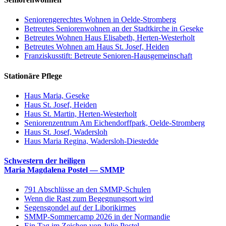
Seniorengerechtes Wohnen in Oelde-Stromberg
Betreutes Seniorenwohnen an der Stadtkirche in Geseke
Betreutes Wohnen Haus Elisabeth, Herten-Westerholt
Betreutes Wohnen am Haus St. Josef, Heiden
Franziskusstift: Betreute Senioren-Hausgemeinschaft
Stationäre Pflege
Haus Maria, Geseke
Haus St. Josef, Heiden
Haus St. Martin, Herten-Westerholt
Seniorenzentrum Am Eichendorffpark, Oelde-Stromberg
Haus St. Josef, Wadersloh
Haus Maria Regina, Wadersloh-Diestedde
Schwestern der heiligen
Maria Magdalena Postel — SMMP
791 Abschlüsse an den SMMP-Schulen
Wenn die Rast zum Begegnungsort wird
Segensgondel auf der Liborikirmes
SMMP-Sommercamp 2026 in der Normandie
Ein Tag im Zeichen von Julie Postel