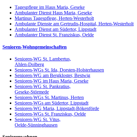
Tagespflege im Haus Maria, Geseke
Ambulanter Dienst Haus Maria, Geseke
Martinus Tagespflege, Herten-Westerholt
Ambulante Dienste am Gertrudis-Hospital, Herten-Westerholt
Ambulanter Dienst am Südertor, Lippstadt
Ambulanter Dienst St. Franziskus, Oelde
Senioren-Wohngemeinschaften
Senioren-WG St. Lambertus,
Ahlen-Dolberg
Senioren-WGs St. Ida, Dorsten-Holsterhausen
Senioren-WG am Bergkloster, Bestwig
Senioren-WG im Haus Maria, Geseke
Senioren-WG St. Pankratius,
Geseke-Störmede
Senioren-WGs St. Martinus, Herten
Senioren-WGs am Südertor, Lippstadt
Senioren-WG Maria, Lippstadt-Bökenförde
Senioren-WGs St. Franziskus, Oelde
Senioren-WG St. Vitus,
Oelde-Sünninghausen
Seniorenwohnen