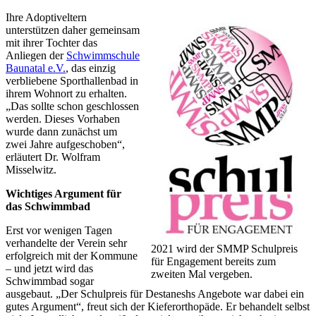
Ihre Adoptiveltern
unterstützen daher gemeinsam
mit ihrer Tochter das
Anliegen der
Schwimmschule
Baunatal e.V.
, das einzig
verbliebene Sporthallenbad in
ihrem Wohnort zu erhalten.
„Das sollte schon geschlossen
werden. Dieses Vorhaben
wurde dann zunächst um
zwei Jahre aufgeschoben“,
erläutert Dr. Wolfram
Misselwitz.
Wichtiges Argument für
das Schwimmbad
Erst vor wenigen Tagen
verhandelte der Verein sehr
2021 wird der SMMP Schulpreis
erfolgreich mit der Kommune
für Engagement bereits zum
– und jetzt wird das
zweiten Mal vergeben.
Schwimmbad sogar
ausgebaut. „Der Schulpreis für Destaneshs Angebote war dabei ein
gutes Argument“, freut sich der Kieferorthopäde. Er behandelt selbst