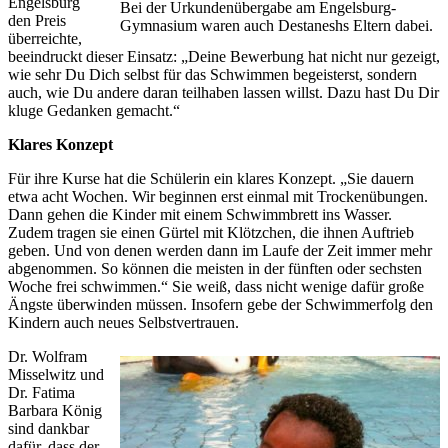
Engelsburg
Bei der Urkundenübergabe am Engelsburg-
den Preis
Gymnasium waren auch Destaneshs Eltern dabei.
überreichte,
beeindruckt dieser Einsatz: „Deine Bewerbung hat nicht nur gezeigt,
wie sehr Du Dich selbst für das Schwimmen begeisterst, sondern
auch, wie Du andere daran teilhaben lassen willst. Dazu hast Du Dir
kluge Gedanken gemacht.“
Klares Konzept
Für ihre Kurse hat die Schülerin ein klares Konzept. „Sie dauern
etwa acht Wochen. Wir beginnen erst einmal mit Trockenübungen.
Dann gehen die Kinder mit einem Schwimmbrett ins Wasser.
Zudem tragen sie einen Gürtel mit Klötzchen, die ihnen Auftrieb
geben. Und von denen werden dann im Laufe der Zeit immer mehr
abgenommen. So können die meisten in der fünften oder sechsten
Woche frei schwimmen.“ Sie weiß, dass nicht wenige dafür große
Ängste überwinden müssen. Insofern gebe der Schwimmerfolg den
Kindern auch neues Selbstvertrauen.
Dr. Wolfram
Misselwitz und
Dr. Fatima
Barbara König
sind dankbar
dafür, dass der