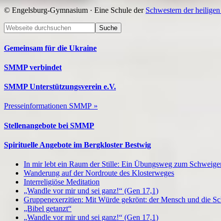
© Engelsburg-Gymnasium · Eine Schule der
Schwestern der heilige
Footer
Webseite
durchsuchen
Gemeinsam für die Ukraine
SMMP verbindet
SMMP Unterstützungsverein e.V.
Presseinformationen SMMP »
Stellenangebote bei SMMP
Spirituelle Angebote im Bergkloster Bestwig
In mir lebt ein Raum der Stille: Ein Übungsweg zum Schweig
Wanderung auf der Nordroute des Klosterweges
Interreligiöse Meditation
„Wandle vor mir und sei ganz!“ (Gen 17,1)
Gruppenexerzitien: Mit Würde gekrönt: der Mensch und die S
„Bibel getanzt“
„Wandle vor mir und sei ganz!“ (Gen 17,1)