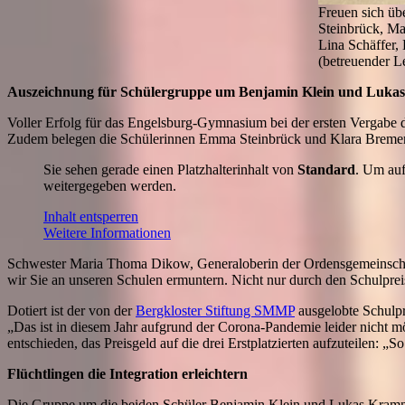
Freuen sich üb
Steinbrück, Ma
Lina Schäffer,
(betreuender 
Auszeichnung für Schülergruppe um Benjamin Klein und Luka
Voller Erfolg für das Engelsburg-Gymnasium bei der ersten Vergabe
Zudem belegen die Schülerinnen Emma Steinbrück und Klara Bremer 
Sie sehen gerade einen Platzhalterinhalt von
Standard
. Um auf
weitergegeben werden.
Inhalt entsperren
Weitere Informationen
Schwester Maria Thoma Dikow, Generaloberin der Ordensgemeinschaft 
wir Sie an unseren Schulen ermuntern. Nicht nur durch den Schulpreis
Dotiert ist der von der
Bergkloster Stiftung SMMP
ausgelobte Schulpr
„Das ist in diesem Jahr aufgrund der Corona-Pandemie leider nicht m
entschieden, das Preisgeld auf die drei Erstplatzierten aufzuteilen: „S
Flüchtlingen die Integration erleichtern
Die Gruppe um die beiden Schüler Benjamin Klein und Lukas Kramny,