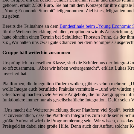
gehören, erhält 2.500 Euro. Sie hat mit dem Konzept für ihre digita
„Young Economic Summit“ teilgenommen. Ziel ist es, Migranten und Fl
zu geben.
Bereits die Teilnahme an dem
Bundesfinale beim „Young Economic 
für die Weiterentwicklung erhalten, empfinden wir als Auszeichnung, m
hatte ohnehin einen Termin bei Schulleiter Thorsten Prinz, als der ih
zu: „Wir hatten uns zwar gute Chancen bei dem Schulpreis ausgerechn
Gruppe hält weiterhin zusammen
Ursprünglich in derselben Klasse, sind die Schüler aus der Integra-
so oft zusammen. „Aber wir haben weitergemacht“, erklärt Lukas Kram
investiert hat.
Plattformen, die Integration fördern wollen, gibt es schon mehrere. „
wolle Integra auch berufliche Praktika vermitteln – „und wir würden 
Gleichzeitig machen viele Vereine Angebote, die für Zielgruppen infra
funktioniere immer nur als gesellschaftliche Integration. Dafür seien V
„Uns macht die Weiterentwicklung dieser Plattform viel Spaß“, beric
ist zuversichtlich, dass die Plattform Integra bis zum Ende seiner Schul
größte Aufwand wird die Programmierung sein. Wir wissen, dass das 
Preisgeld ist dabei eine große Hilfe. Denn auch der Aufbau solcher 