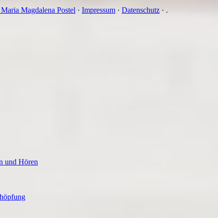
n Maria Magdalena Postel
·
Impressum
·
Datenschutz
·
.
en und Hören
chöpfung