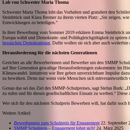
Lob von Schwester Maria Thoma
Schwester Maria Thoma lobt das Vorhaben und gratuliert den Schüler
Steinbrück und Klara Bremer zu ihrem vierten Platz: „Sie zeigen, wie 
Entwicklungen zu beteiligen.“
In ihrer Bewerbung vom Sommer 2019 erklären Emma Steinbrück und K
Europa wählt und Demokratie- und Politikgleichgültigkeit zu spüren 
hessischen Demokratietag
. Dafür wollen sie sich aber auch weiterhin 
Herausforderung für die nächsten Generationen
Gerichtet an alle Bewerberinnen und Bewerber um den SMMP Schulp
auf Ihre Generation gewaltige Herausforderungen zukommen: im Hinbli
Klimawandel. Initiativen wie Ihre geben unverzichtbare Impulse dazu,
zu bewirken. Denn nur wenn viele Menschen sich mitverantwortlich w
Genau das sei das Ziel des SMMP-Schulpreises, sagt Stefan Burk: „
zu rufen und für diesen gesellschaftlichen Einsatz zu werben.“ Diese 
Wer sich für den nächsten Schulpreis Bewerben will, hat dafür noch
Weitere Artikel:
Bewerbungen zum Schulpreis für Engagement
22. September 
SMMP Schulpreis – Engagement lohnt sich!
24. März 2025