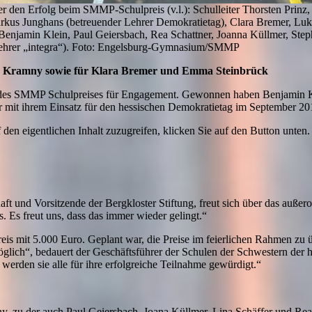
er den Erfolg beim SMMP-Schulpreis (v.l.): Schulleiter Thorsten Prin
rkus Junghans (betreuender Lehrer Demokratietag), Clara Bremer, Lu
 Benjamin Klein, Paul Geiersbach, Rea Schattner, Joanna Küllmer, Step
Lehrer „integra“). Foto: Engelsburg-Gymnasium/SMMP
s Kramny sowie für Klara Bremer und Emma Steinbrück
 des SMMP Schulpreises für Engagement. Gewonnen haben Benjamin Kle
mit ihrem Einsatz für den hessischen Demokratietag im September 2
 den eigentlichen Inhalt zuzugreifen, klicken Sie auf den Button unten. 
und Vorsitzende der Bergkloster Stiftung, freut sich über das außer
. Es freut uns, dass das immer wieder gelingt.“
eis mit 5.000 Euro. Geplant war, die Preise im feierlichen Rahmen z
öglich“, bedauert der Geschäftsführer der Schulen der Schwestern der 
o werden sie alle für ihre erfolgreiche Teilnahme gewürdigt.“
 zu der auch Paul Geiersbach, Joana Küllmer, Lina Schäffer und Rea