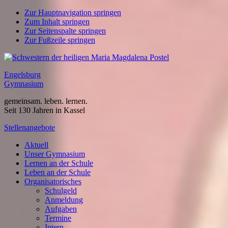
Zur Hauptnavigation springen
Zum Inhalt springen
Zur Seitenspalte springen
Zur Fußzeile springen
Engelsburg
Gymnasium
gemeinsam. leben. lernen.
Seit 130 Jahren in Kassel
Stellenangebote
Aktuell
Unser Gymnasium
Lernen an der Schule
Leben an der Schule
Organisatorisches
Schulgeld
Anmeldung
Aufgaben
Termine
Intern