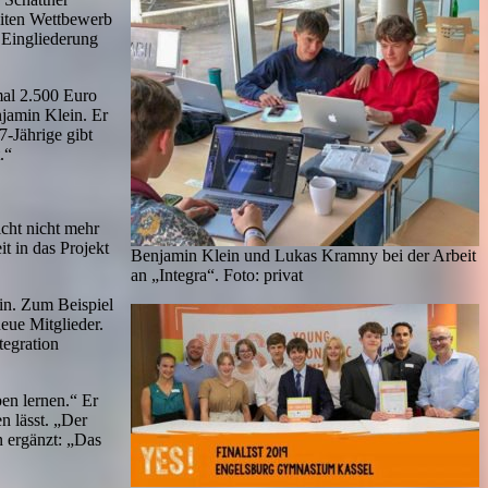
eiten Wettbewerb
 Eingliederung
mal 2.500 Euro
njamin Klein. Er
7-Jährige gibt
.“
icht nicht mehr
t in das Projekt
Benjamin Klein und Lukas Kramny bei der Arbeit
an „Integra“. Foto: privat
ein. Zum Beispiel
eue Mitglieder.
tegration
en lernen.“ Er
en lässt. „Der
n ergänzt: „Das