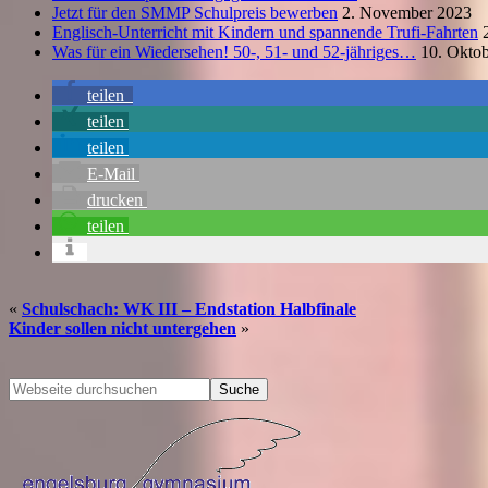
Jetzt für den SMMP Schulpreis bewerben
2. November 2023
Englisch-Unterricht mit Kindern und spannende Trufi-Fahrten
2
Was für ein Wiedersehen! 50-, 51- und 52-jähriges…
10. Oktob
teilen
teilen
teilen
E-Mail
drucken
teilen
«
Schulschach: WK III – Endstation Halbfinale
Kinder sollen nicht untergehen
»
Seitenspalte
Webseite
durchsuchen