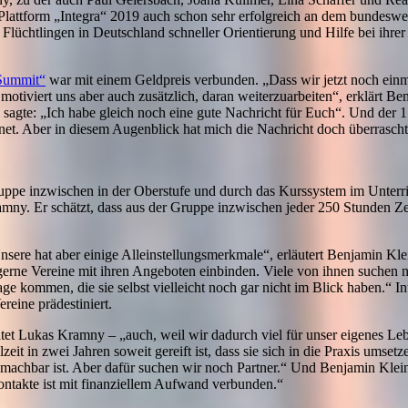
le Plattform „Integra“ 2019 auch schon sehr erfolgreich an dem bundesw
üchtlingen in Deutschland schneller Orientierung und Hilfe bei ihrer
Summit“
war mit einem Geldpreis verbunden. „Dass wir jetzt noch ein
otiviert uns aber auch zusätzlich, daran weiterzuarbeiten“, erklärt Be
m sagte: „Ich habe gleich noch eine gute Nachricht für Euch“. Und der 1
et. Aber in diesem Augenblick hat mich die Nachricht doch überrascht
Gruppe inzwischen in der Oberstufe und durch das Kurssystem im Unterr
ny. Er schätzt, dass aus der Gruppe inzwischen jeder 250 Stunden Zei
Unsere hat aber einige Alleinstellungsmerkmale“, erläutert Benjamin Kl
gerne Vereine mit ihren Angeboten einbinden. Viele von ihnen suchen n
ge kommen, die sie selbst vielleicht noch gar nicht im Blick haben.“ In
ereine prädestiniert.
htet Lukas Kramny – „auch, weil wir dadurch viel für unser eigenes Leb
zeit in zwei Jahren soweit gereift ist, dass sie sich in die Praxis umsetz
machbar ist. Aber dafür suchen wir noch Partner.“ Und Benjamin Klei
Kontakte ist mit finanziellem Aufwand verbunden.“