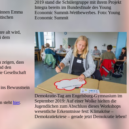
2019 stand die Schülergruppe mit ihrem Projekt
Integra bereits im Bundesfinale des Young
lerinnen Emma
Economic Summit-Wettbewerbes. Foto: Young
itischen
Economic Summit
e alt wird,
ei dem
 zeigen, dass
nd den
ie Gesellschaft
 ins Bewusstsein
Demokratie-Tag am Engelsburg-Gymnasium im
September 2019: Auf einer Wolke hielten die
n steht
hier
.
Jugendlichen zum Abschluss dieses Workshops
wesentliche Erkenntnisse fest: Klimakrise –
Demokratiekriese – gerade jetzt Demokratie leben!