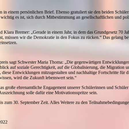
n in einem persönlichen Brief. Ebenso gratuliert sie den beiden Schü
wichtig es ist, sich durch Mitbestimmung an gesellschaftlichen und pol
lara Bremer: „Gerade in einem Jahr, in dem das Grundgesetz 70 Jahr
ist, müssen wir die Demokratie in den Fokus zu rücken.“ Das gelang b
einsetzen.
reis sagt Schwester Maria Thoma: „Die gegenwärtigen Entwicklungen
ck auf soziale Gerechtigkeit, auf die Globalisierung, die Migration u
 diese Entwicklungen mitzugestalten und nachhaltige Fortschritte für d
issen, wird die Zukunft lebenswert sein.“
Das große ehrenamtliche Engagement unserer Schülerinnen und Schüler
Auszeichnung solle dafür eine Motivationsspritze sein.
 bis zum 30. September Zeit. Alles Weitere zu den Teilnahmebedingunge
2022