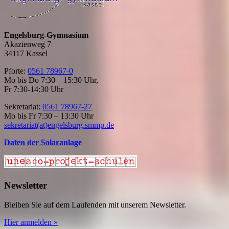
Engelsburg-Gymnasium
Akazienweg 7
34117 Kassel
Pforte:
0561 78967-0
Mo bis Do 7:30 – 15:30 Uhr,
Fr 7:30-14:30 Uhr
Sekretariat:
0561 78967-27
Mo bis Fr 7:30 – 13:30 Uhr
sekretariat(at)engelsburg.smmp.de
Daten der Solaranlage
Newsletter
Bleiben Sie auf dem Laufenden mit unserem Newsletter.
Hier anmelden »