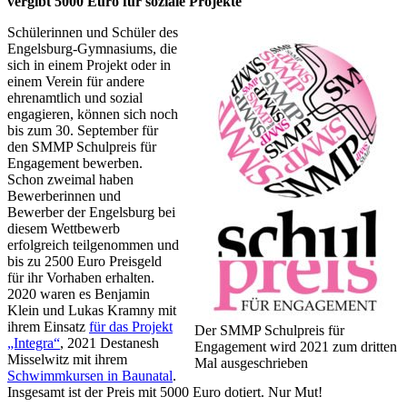
vergibt 5000 Euro für soziale Projekte
Schülerinnen und Schüler des
Engelsburg-Gymnasiums, die
sich in einem Projekt oder in
einem Verein für andere
ehrenamtlich und sozial
engagieren, können sich noch
bis zum 30. September für
den SMMP Schulpreis für
Engagement bewerben.
Schon zweimal haben
Bewerberinnen und
Bewerber der Engelsburg bei
diesem Wettbewerb
erfolgreich teilgenommen und
bis zu 2500 Euro Preisgeld
für ihr Vorhaben erhalten.
2020 waren es Benjamin
Klein und Lukas Kramny mit
ihrem Einsatz
für das Projekt
Der SMMP Schulpreis für
„Integra“
, 2021 Destanesh
Engagement wird 2021 zum dritten
Misselwitz mit ihrem
Mal ausgeschrieben
Schwimmkursen in Baunatal
.
Insgesamt ist der Preis mit 5000 Euro dotiert. Nur Mut!