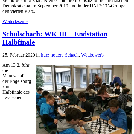
Steinbrück und Klara Bremer mit ihrem Einsatz für den hessischen
Demokratietag im September 2019 und in der UNESCO-Gruppe
den vierten Platz.
ÜberErster
Weiterlesen »
Schulpreis
für
Schulschach: WK III – Endstation
Engagement
Halbfinale
geht
an
die
25. Februar 2020
in
kurz notiert
,
Schach
,
Wettbewerb
Engelsburg
Am 13.2. fuhr
die
Mannschaft
der Engelsburg
zum
Halbfinale des
hessischen