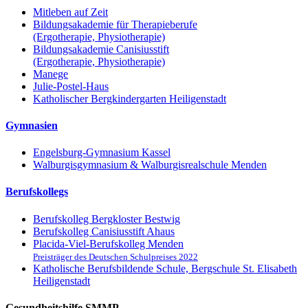
Mitleben auf Zeit
Bildungsakademie für Therapieberufe
(Ergotherapie, Physiotherapie)
Bildungsakademie Canisiusstift
(Ergotherapie, Physiotherapie)
Manege
Julie-Postel-Haus
Katholischer Bergkindergarten Heiligenstadt
Gymnasien
Engelsburg-Gymnasium Kassel
Walburgisgymnasium & Walburgisrealschule Menden
Berufskollegs
Berufskolleg Bergkloster Bestwig
Berufskolleg Canisiusstift Ahaus
Placida-Viel-Berufskolleg Menden
Preisträger des Deutschen Schulpreises 2022
Katholische Berufsbildende Schule, Bergschule St. Elisabeth
Heiligenstadt
Gesundheitshilfe SMMP