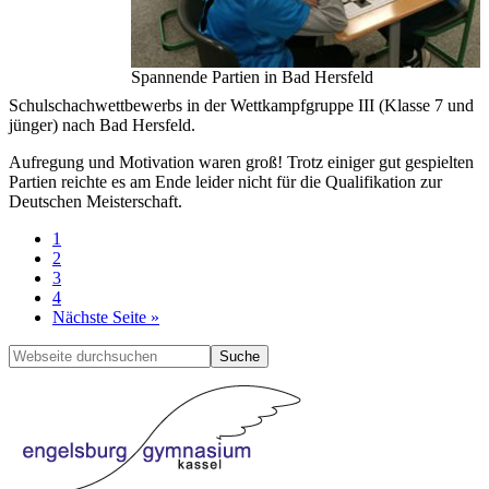
Spannende Partien in Bad Hersfeld
Schulschachwettbewerbs in der Wettkampfgruppe III (Klasse 7 und
jünger) nach Bad Hersfeld.
Aufregung und Motivation waren groß! Trotz einiger gut gespielten
Partien reichte es am Ende leider nicht für die Qualifikation zur
Deutschen Meisterschaft.
Seite
1
Seite
2
Seite
3
Seite
4
aufrufen
Nächste Seite
»
Seitenspalte
Webseite
durchsuchen