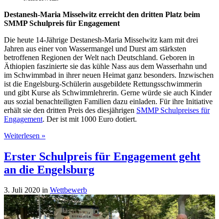
Destanesh-Maria Misselwitz erreicht den dritten Platz beim
SMMP Schulpreis für Engagement
Die heute 14-Jährige Destanesh-Maria Misselwitz kam mit drei
Jahren aus einer von Wassermangel und Durst am stärksten
betroffenen Regionen der Welt nach Deutschland. Geboren in
Äthiopien faszinierte sie das kühle Nass aus dem Wasserhahn und
im Schwimmbad in ihrer neuen Heimat ganz besonders. Inzwischen
ist die Engelsburg-Schülerin ausgebildete Rettungsschwimmerin
und gibt Kurse als Schwimmlehrerin. Gerne würde sie auch Kinder
aus sozial benachteiligten Familien dazu einladen. Für ihre Initiative
erhält sie den dritten Preis des diesjährigen
SMMP Schulpreises für
Engagement
. Der ist mit 1000 Euro dotiert.
ÜberKinder
Weiterlesen »
sollen
nicht
Erster Schulpreis für Engagement geht
untergehen
an die Engelsburg
3. Juli 2020
in
Wettbewerb