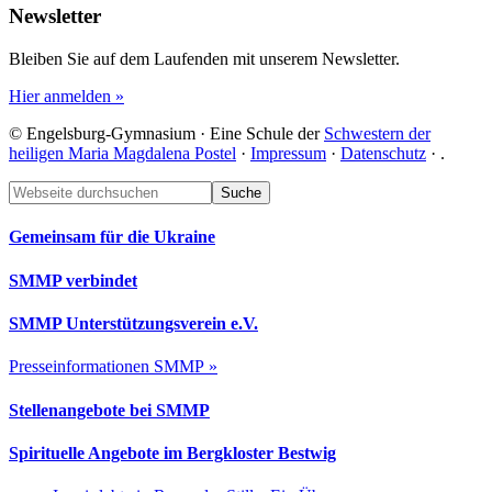
Newsletter
Bleiben Sie auf dem Laufenden mit unserem Newsletter.
Hier anmelden »
© Engelsburg-Gymnasium · Eine Schule der
Schwestern der
heiligen Maria Magdalena Postel
·
Impressum
·
Datenschutz
·
.
Footer
Webseite
durchsuchen
Gemeinsam für die Ukraine
SMMP verbindet
SMMP Unterstützungsverein e.V.
Presseinformationen SMMP »
Stellenangebote bei SMMP
Spirituelle Angebote im Bergkloster Bestwig