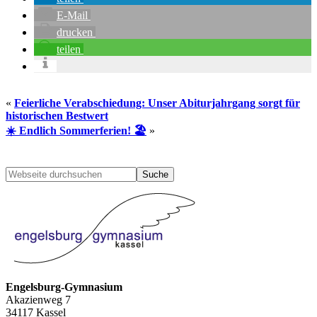
E-Mail
drucken
teilen
«
Feierliche Verabschiedung: Unser Abiturjahrgang sorgt für
historischen Bestwert
☀️ Endlich Sommerferien! 🏖️
»
Seitenspalte
Webseite
durchsuchen
Engelsburg-Gymnasium
Akazienweg 7
34117 Kassel