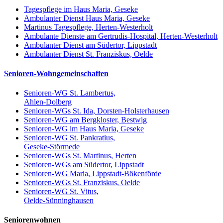
Tagespflege im Haus Maria, Geseke
Ambulanter Dienst Haus Maria, Geseke
Martinus Tagespflege, Herten-Westerholt
Ambulante Dienste am Gertrudis-Hospital, Herten-Westerholt
Ambulanter Dienst am Südertor, Lippstadt
Ambulanter Dienst St. Franziskus, Oelde
Senioren-Wohngemeinschaften
Senioren-WG St. Lambertus,
Ahlen-Dolberg
Senioren-WGs St. Ida, Dorsten-Holsterhausen
Senioren-WG am Bergkloster, Bestwig
Senioren-WG im Haus Maria, Geseke
Senioren-WG St. Pankratius,
Geseke-Störmede
Senioren-WGs St. Martinus, Herten
Senioren-WGs am Südertor, Lippstadt
Senioren-WG Maria, Lippstadt-Bökenförde
Senioren-WGs St. Franziskus, Oelde
Senioren-WG St. Vitus,
Oelde-Sünninghausen
Seniorenwohnen