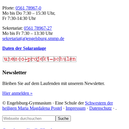
Pforte:
0561 78967-0
Mo bis Do 7:30 – 15:30 Uhr,
Fr 7:30-14:30 Uhr
Sekretariat:
0561 78967-27
Mo bis Fr 7:30 – 13:30 Uhr
sekretariat(at)engelsburg.smmp.de
Daten der Solaranlage
Newsletter
Bleiben Sie auf dem Laufenden mit unserem Newsletter.
Hier anmelden »
© Engelsburg-Gymnasium · Eine Schule der
Schwestern der
heiligen Maria Magdalena Postel
·
Impressum
·
Datenschutz
·
.
Footer
Webseite
durchsuchen