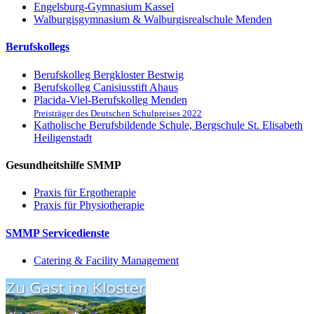
Engelsburg-Gymnasium Kassel
Walburgisgymnasium & Walburgisrealschule Menden
Berufskollegs
Berufskolleg Bergkloster Bestwig
Berufskolleg Canisiusstift Ahaus
Placida-Viel-Berufskolleg Menden
Preisträger des Deutschen Schulpreises 2022
Katholische Berufsbildende Schule, Bergschule St. Elisabeth
Heiligenstadt
Gesundheitshilfe SMMP
Praxis für Ergo­therapie
Praxis für Physio­therapie
SMMP Servicedienste
Catering & Facility Management