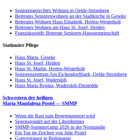
Seniorengerechtes Wohnen in Oelde-Stromberg
Betreutes Seniorenwohnen an der Stadtkirche in Geseke
Betreutes Wohnen Haus Elisabeth, Herten-Westerholt
Betreutes Wohnen am Haus St. Josef, Heiden
Franziskusstift: Betreute Senioren-Hausgemeinschaft
Stationäre Pflege
Haus Maria, Geseke
Haus St. Josef, Heiden
Haus St. Martin, Herten-Westerholt
Seniorenzentrum Am Eichendorffpark, Oelde-Stromberg
Haus St. Josef, Wadersloh
Haus Maria Regina, Wadersloh-Diestedde
Schwestern der heiligen
Maria Magdalena Postel — SMMP
Wenn die Rast zum Begegnungsort wird
Segensgondel auf der Liborikirmes
SMMP-Sommercamp 2026 in der Normandie
Ein Tag im Zeichen von Julie Postel
Gottvertrauen in Bedrängnis